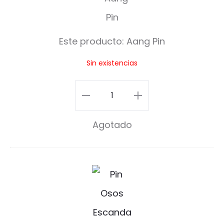
a
n
Este producto:
Aang Pin
g
Sin existencias
P
i
Aang
n
Pin
Agotado
cantidad
P
i
n