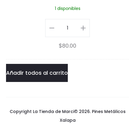
h
1 disponibles
n
u
n
Pin
d
ThunderCats
$
80.00
e
cantidad
r
C
Añadir todos al carrito
a
t
s
Copyright La Tienda de Marci© 2026.
Pines Metálicos
Xalapa