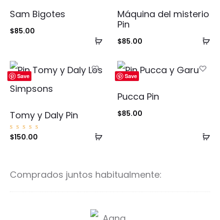
Sam Bigotes
Máquina del misterio
Pin
$
85.00
Añadir
Añ
$
85.00
al
al
carrito
ca
Save
Save
Pucca Pin
$
85.00
Tomy y Daly Pin
Añadir
Añ
Valorad
$
150.00
o con
5.00
al
al
de 5
carrito
ca
Comprados juntos habitualmente:
A