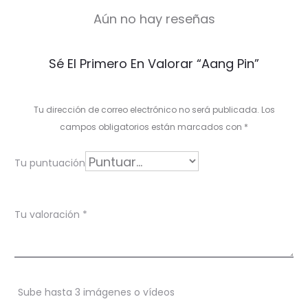
Aún no hay reseñas
V
Sé El Primero En Valorar “Aang Pin”
a
l
Tu dirección de correo electrónico no será publicada.
Los
o
campos obligatorios están marcados con
*
r
Tu puntuación
a
c
Tu valoración
*
i
o
n
Sube hasta 3 imágenes o vídeos
e