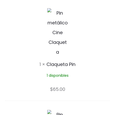
C
C
l
l
u
a
b
q
P
u
i
e
1
×
Claqueta Pin
n
t
1 disponibles
a
P
$
65.00
i
n
S