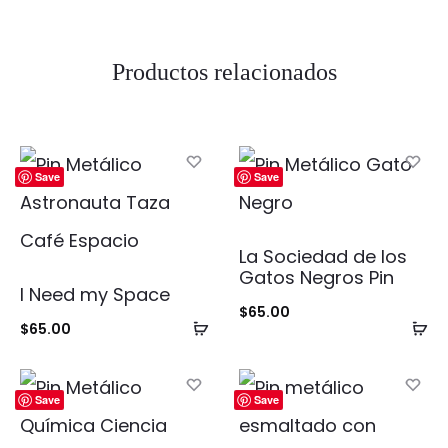
Productos relacionados
Save
Save
La Sociedad de los
Gatos Negros Pin
I Need my Space
$
65.00
Añadir
Añ
$
65.00
al
al
carrito
ca
Save
Save