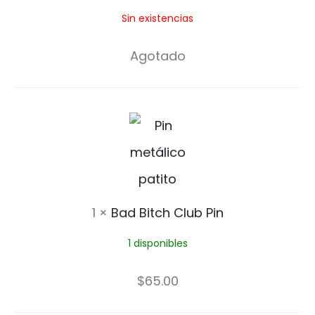
Sin existencias
n
c
Agotado
i
t
B
o
a
P
d
i
B
n
1
×
Bad Bitch Club Pin
i
1 disponibles
t
c
$
65.00
h