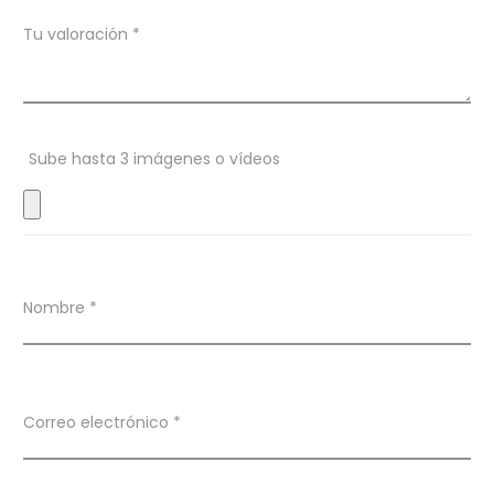
c
Tu valoración
*
i
o
n
Sube hasta 3 imágenes o vídeos
e
s
Nombre
*
Correo electrónico
*