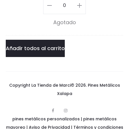
P
Amor
i
Divino
Agotado
n
Pin
cantidad
Añadir todos al carrito
Copyright La Tienda de Marci© 2026.
Pines Metálicos
Xalapa
F
I
p
a
n
pines metálicos personalizados
i
|
pines metálicos
c
s
n
e
t
e
mayoreo
|
Aviso de Privacidad
|
Términos y condiciones
b
a