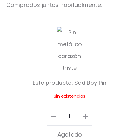
Comprados juntos habitualmente:
S
a
d
B
o
Este producto:
Sad Boy Pin
y
Sin existencias
P
i
Sad
n
Boy
Agotado
Pin