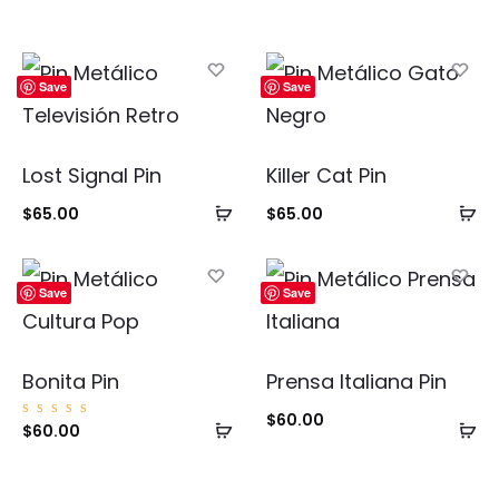
Save
Save
Lost Signal Pin
Killer Cat Pin
Añadir
Añ
$
65.00
$
65.00
al
al
carrito
ca
Save
Save
Bonita Pin
Prensa Italiana Pin
$
60.00
Añadir
Añ
Valorad
$
60.00
o con
5.00
al
al
de 5
carrito
ca