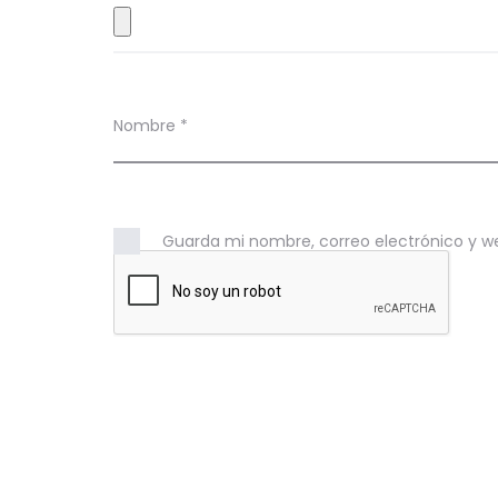
e
s
Nombre
*
Guarda mi nombre, correo electrónico y w