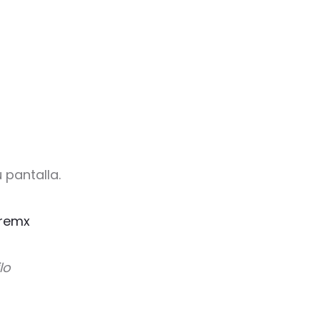
 pantalla.
remx
lo