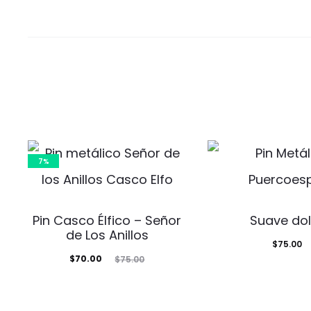
7%
Pin Casco Élfico – Señor
Suave dol
de Los Anillos
$
75.00
El
El
$
70.00
$
75.00
precio
precio
actual
original