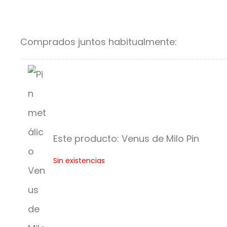
es:
era:
$70.00.
$75.00.
Comprados juntos habitualmente:
Este producto:
Venus de Milo Pin
V
Sin existencias
e
n
u