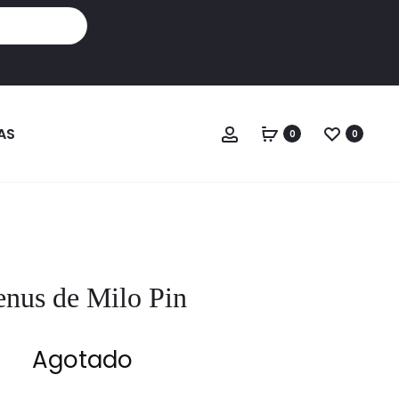
Cuenta
AS
0
0
enus de Milo Pin
Agotado