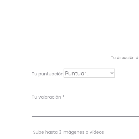
V
a
l
Tu dirección d
o
r
Tu puntuación
a
c
Tu valoración
*
i
o
n
Sube hasta 3 imágenes o vídeos