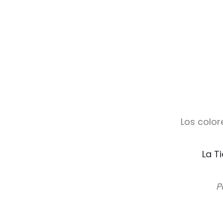
Los color
La T
P