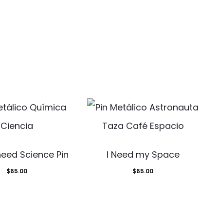
need Science Pin
I Need my Space
$
65.00
$
65.00