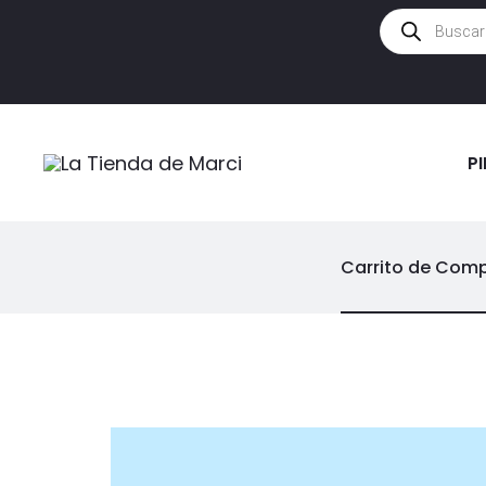
Búsqueda
de
productos
P
Carrito de Com
C
a