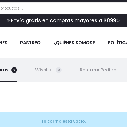
✨Envío gratis en compras mayores a $899✨
INES
RASTREO
¿QUIÉNES SOMOS?
POLÍTIC
pras
Wishlist
Rastrear Pedido
0
0
Tu carrito está vacío.