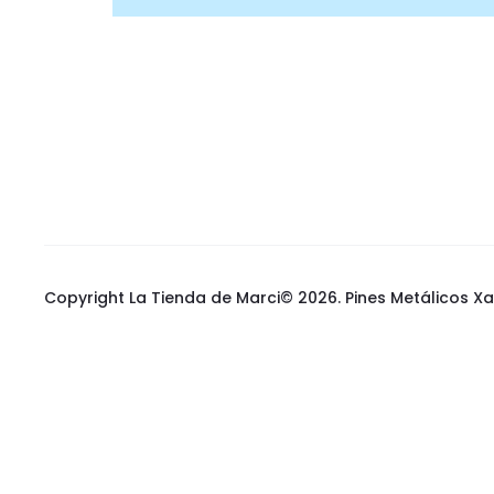
r
t
Copyright La Tienda de Marci© 2026.
Pines Metálicos X