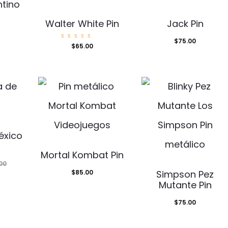
ntino
Walter White Pin
Jack Pin
$
75.00
Valorad
$
65.00
o con
5.00
de 5
éxico
Mortal Kombat Pin
00
$
85.00
Simpson Pez
Mutante Pin
$
75.00