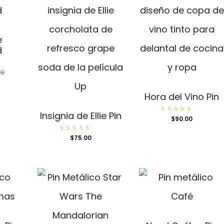
e
d
00
Hora del Vino Pin
Insignia de Ellie Pin
Valorad
$
90.00
o con
5.00
de 5
Valorad
$
75.00
o con
5.00
de 5