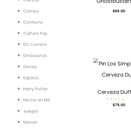
Ciencia
Ghostbusters
Comics
$
65.00
Contorno
Cultura Pop
DC Comics
Dinosaurios
Disney
Espacio
Harry Potter
Cerveza Duff
Hecho en MX
Valorad
$
75.00
o con
5.00
Juegos
de 5
Marvel