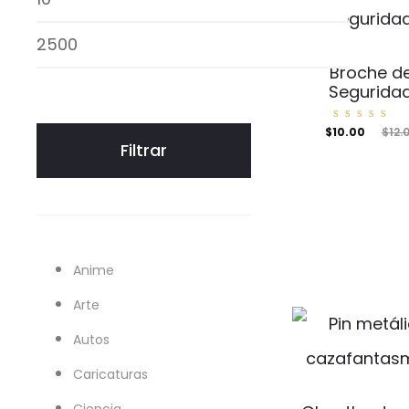
mínimo
Precio
Broche d
máximo
Segurida
Valorad
El
El
$
10.00
$
12.
o con
Filtrar
5.00
de 5
precio
precio
actual
original
es:
era:
$10.00.
$12.00.
Anime
Arte
Autos
Caricaturas