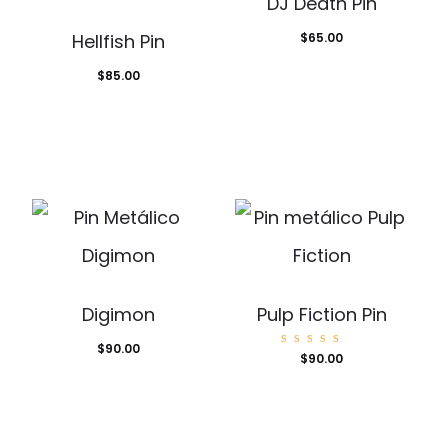
DJ Death Pin
Hellfish Pin
$
65.00
$
85.00
Digimon
Pulp Fiction Pin
$
90.00
Valorad
$
90.00
o con
5.00
de 5