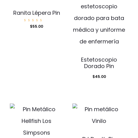
Ranita Lépera Pin
Valorad
$
55.00
o con
5.00
de 5
Estetoscopio
Dorado Pin
$
45.00