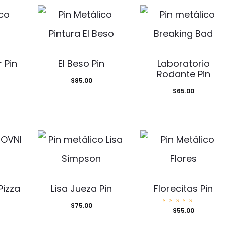
 Pin
El Beso Pin
Laboratorio
Rodante Pin
$
85.00
$
65.00
Pizza
Lisa Jueza Pin
Florecitas Pin
$
75.00
Valorad
$
55.00
o con
5.00
de 5