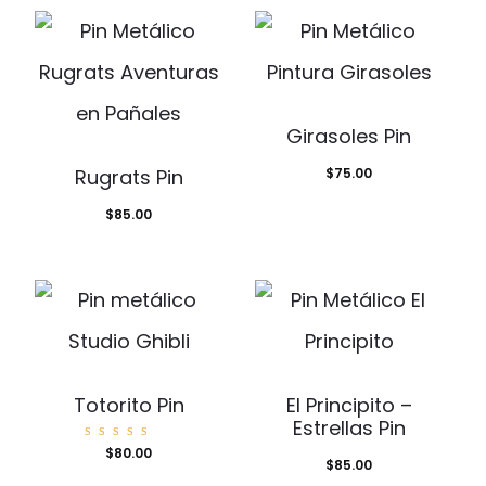
Girasoles Pin
Rugrats Pin
$
75.00
$
85.00
Totorito Pin
El Principito –
Estrellas Pin
Valorad
$
80.00
o con
$
85.00
5.00
de 5