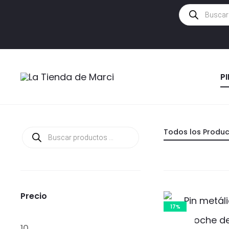
Búsqueda
de
productos
P
Búsqueda
Todos los Produ
de
productos
Precio
17%
Precio