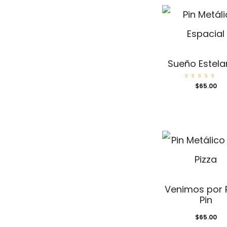
Sueño Estelar
Valorad
$
65.00
o con
5.00
de 5
Venimos por 
Pin
$
65.00