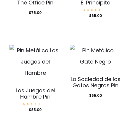
The Office Pin
El Principito
$
75.00
Valorad
$
65.00
o con
5.00
de 5
La Sociedad de los
Gatos Negros Pin
Los Juegos del
Hambre Pin
$
65.00
Valorad
$
85.00
o con
5.00
de 5