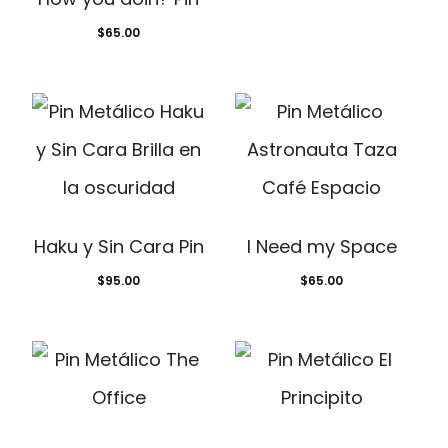
$
65.00
Haku y Sin Cara Pin
I Need my Space
$
95.00
$
65.00