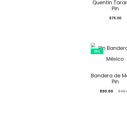
Quentin Tara
Pin
$
75.00
33%
Bandera de M
Pin
El
El
$
30.00
$
45.
precio
precio
actual
original
es:
era:
$30.00.
$45.00.