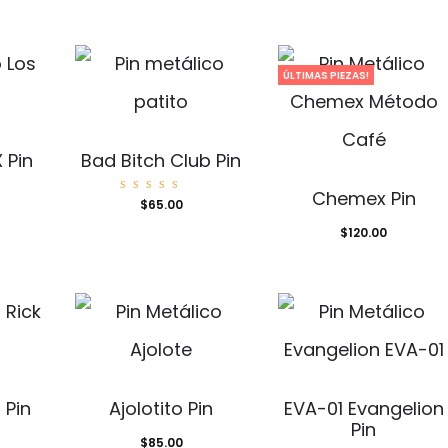
ÚLTIMAS PIEZAS!
 Pin
Bad Bitch Club Pin
Chemex Pin
Valorad
$
65.00
o con
5.00
de 5
$
120.00
 Pin
Ajolotito Pin
EVA-01 Evangelion
Pin
$
85.00