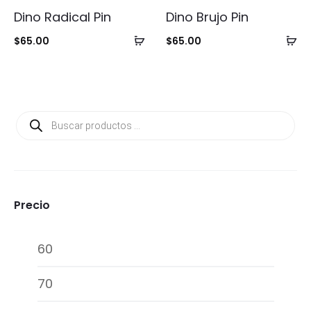
Dino Radical Pin
Dino Brujo Pin
Añadir
Añ
$
65.00
$
65.00
al
al
carrito
ca
Búsqueda
de
productos
Precio
Precio
Precio
mínimo
máxim