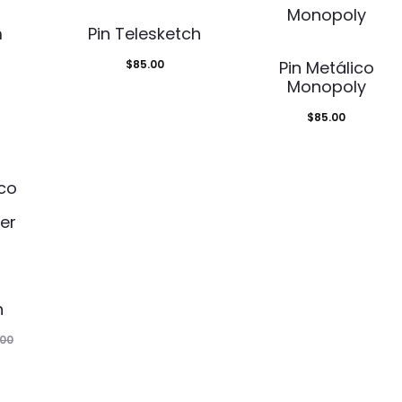
m
Pin Telesketch
$
85.00
Pin Metálico
Monopoly
$
85.00
n
.00