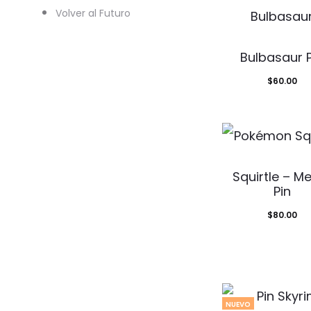
Volver al Futuro
Bulbasaur P
$
60.00
Squirtle – 
Pin
$
80.00
NUEVO