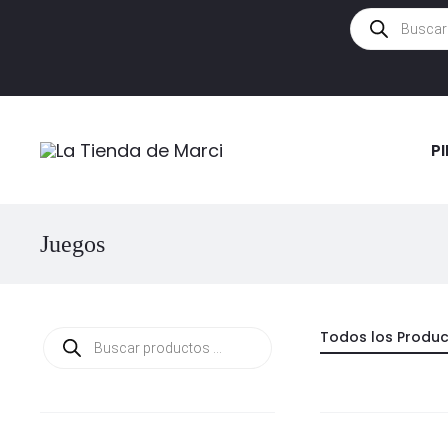
Búsqueda
de
productos
P
Juegos
Búsqueda
Todos los Produ
de
productos