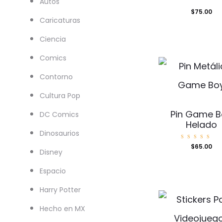
Autos
$
75.00
Caricaturas
Ciencia
Comics
Contorno
Cultura Pop
Pin Game B
DC Comics
Helado
Dinosaurios
Valorad
$
65.00
o con
Disney
5.00
de 5
Espacio
Harry Potter
Hecho en MX