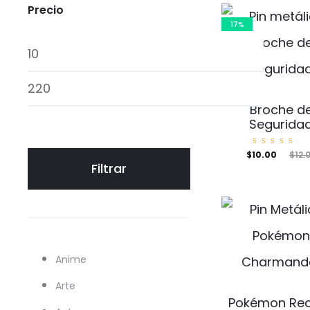
Precio
17%
Precio
mínimo
Precio
Broche d
máximo
Segurida
Valorad
El
El
$
10.00
$
12.
o con
Filtrar
5.00
de 5
precio
precio
actual
original
es:
era:
$10.00.
$12.00.
Anime
Arte
Pokémon Red