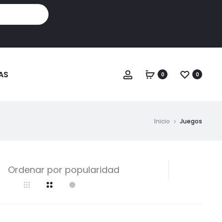
Cuenta
AS
0
0
Inicio
Juegos