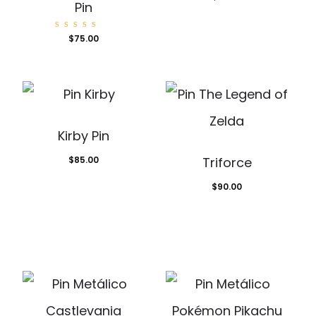
o con
Pin
5.00
de 5
Valorad
$
75.00
o con
5.00
de 5
Kirby Pin
$
85.00
Triforce
$
90.00