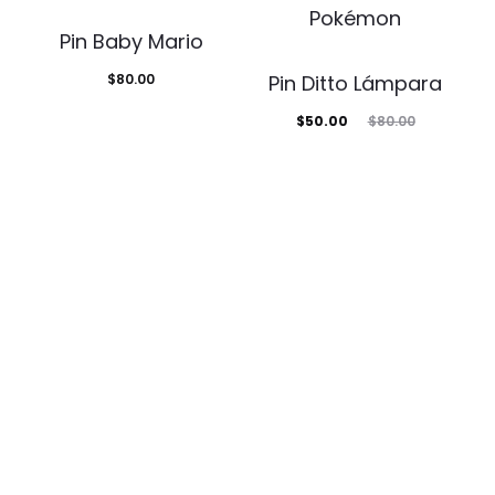
Pin Baby Mario
$
80.00
Pin Ditto Lámpara
El
El
$
50.00
$
80.00
precio
precio
actual
original
es:
era:
$50.00.
$80.00.