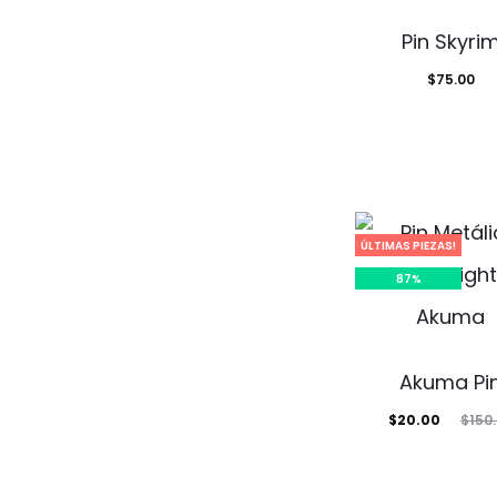
Pin Skyri
$
75.00
ÚLTIMAS PIEZAS!
87%
Akuma Pi
El
El
$
20.00
$
150
precio
precio
actual
original