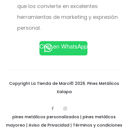
que los convierte en excelentes
herramientas de marketing y expresión
personal.
Chat en WhatsApp
Copyright La Tienda de Marci© 2026.
Pines Metálicos
Xalapa
F
I
p
a
n
pines metálicos personalizados
i
|
pines metálicos
c
s
n
e
t
e
mayoreo
|
Aviso de Privacidad
|
Términos y condiciones
b
a