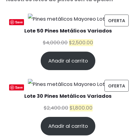
PRO
OFERTA
Save
EN
Lote 50 Pines Metálicos Variados
OFE
El
El
$
4,000.00
$
2,500.00
precio
precio
Añadir al carrito
original
actual
era:
es:
$4,000.00.
$2,500.00.
PRO
OFERTA
Save
EN
Lote 30 Pines Metálicos Variados
OFE
El
El
$
2,400.00
$
1,800.00
precio
precio
Añadir al carrito
original
actual