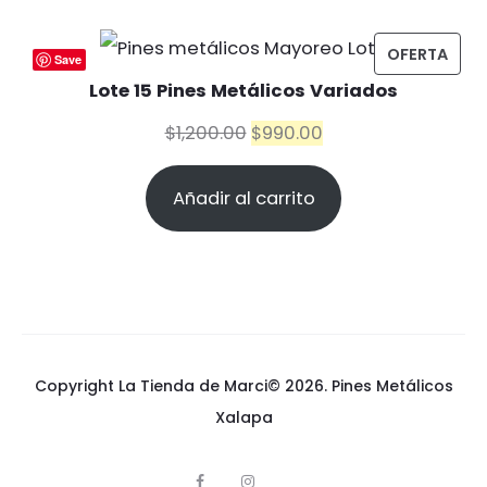
era:
es:
$2,400.00.
$1,800.00.
PRO
OFERTA
Save
EN
Lote 15 Pines Metálicos Variados
OFE
El
El
$
1,200.00
$
990.00
precio
precio
Añadir al carrito
original
actual
era:
es:
$1,200.00.
$990.00.
Copyright La Tienda de Marci© 2026.
Pines Metálicos
Xalapa
F
I