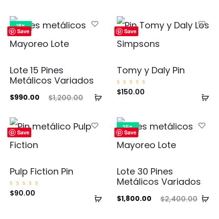
18%
Save
Save
Lote 15 Pines
Tomy y Daly Pin
Metálicos Variados
Valorad
$
150.00
Añadir
Añ
o con
El
El
$
990.00
$
1,200.00
5.00
de 5
al
al
cio
precio
carrito
ca
ual
original
25%
Save
Save
es:
era:
00.
$1,200.00.
Pulp Fiction Pin
Lote 30 Pines
Metálicos Variados
Valorad
$
90.00
Añadir
Añ
o con
El
El
$
1,800.00
$
2,400.00
5.00
de 5
al
al
precio
precio