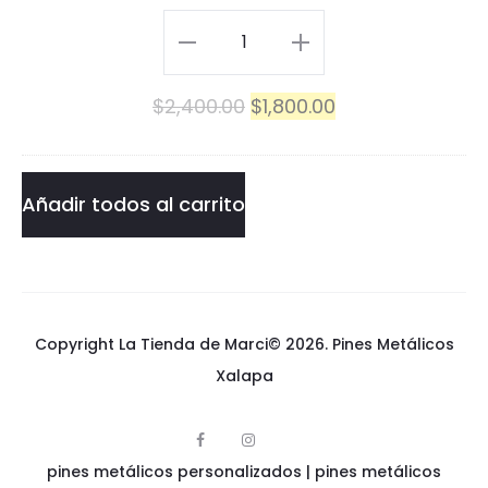
n
Lote
e
30
El
El
$
2,400.00
$
1,800.00
s
Pines
precio
precio
M
Metálicos
original
actual
e
Variados
Añadir todos al carrito
era:
es:
t
cantidad
$2,400.00.
$1,800.00.
á
l
Copyright La Tienda de Marci© 2026.
Pines Metálicos
i
Xalapa
c
o
F
I
p
a
n
pines metálicos personalizados
i
|
pines metálicos
c
s
s
n
e
t