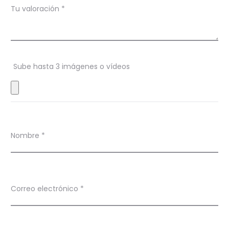
Tu valoración
*
o
n
e
s
Sube hasta 3 imágenes o vídeos
Nombre
*
Correo electrónico
*