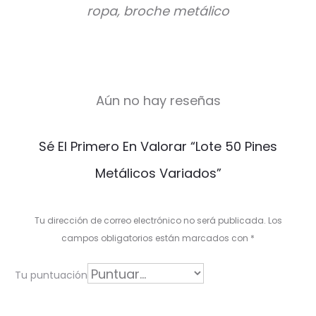
ropa, broche metálico
Aún no hay reseñas
V
Sé El Primero En Valorar “Lote 50 Pines
a
Metálicos Variados”
l
o
Tu dirección de correo electrónico no será publicada.
Los
r
campos obligatorios están marcados con
*
a
Tu puntuación
c
i