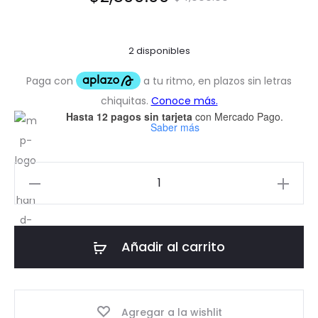
precio
precio
2 disponibles
actual
original
es:
era:
Hasta 12 pagos sin tarjeta
con Mercado Pago.
$2,500.00.
$4,000.00.
Saber más
Lote
50
Pines
Metálicos
Añadir al carrito
Variados
cantidad
Agregar a la wishlit