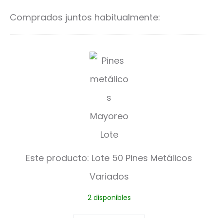
carrito
ca
actual
original
Comprados juntos habitualmente:
es:
era:
$1,800.00.
$2,400.00.
L
o
t
e
5
0
Este producto:
Lote 50 Pines Metálicos
P
Variados
i
2 disponibles
n