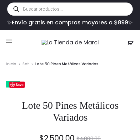
Búsqueda
de
productos
✨Envío gratis en compras mayores a $899✨
Inicio
Set
Lote 50 Pines Metálicos Variados
38%
Save
Lote 50 Pines Metálicos
Variados
El
El
$
2,500.00
$
4,000.00