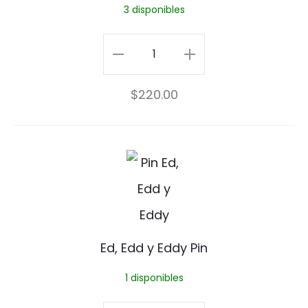
3 disponibles
a
i
r
n
Mystery
i
B
Pin
a
$
220.00
o
Box
d
x
cantidad
o
E
s
d
,
E
Ed, Edd y Eddy Pin
d
1 disponibles
d