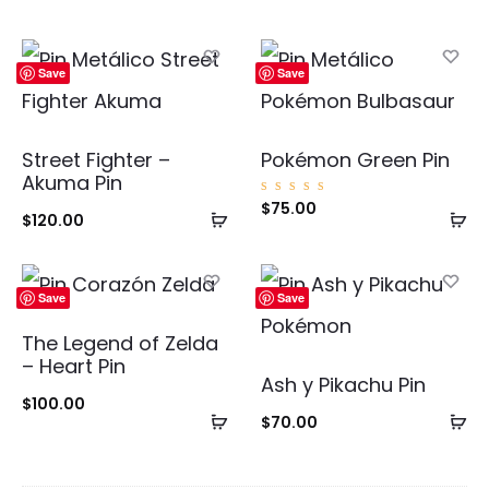
Save
Save
Street Fighter –
Pokémon Green Pin
Akuma Pin
Valorad
$
75.00
Añadir
Añ
o con
$
120.00
5.00
de 5
al
al
carrito
ca
Save
Save
The Legend of Zelda
– Heart Pin
Ash y Pikachu Pin
$
100.00
Añadir
Añ
$
70.00
al
al
carrito
ca