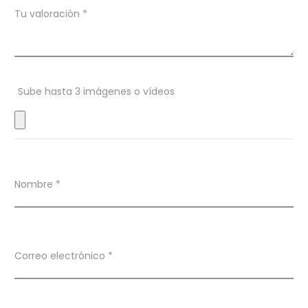
c
Tu valoración
*
i
o
n
Sube hasta 3 imágenes o vídeos
e
s
Nombre
*
Correo electrónico
*