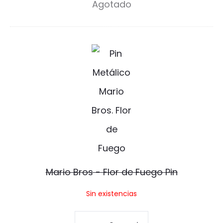
Agotado
P
Arte
i
Pin
n
cantidad
M
a
r
i
o
B
r
Mario Bros - Flor de Fuego Pin
o
Sin existencias
s
-