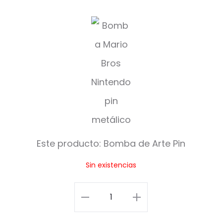
B
o
m
b
a
d
e
Este producto:
Bomba de Arte Pin
A
Sin existencias
r
t
Bomba
e
de