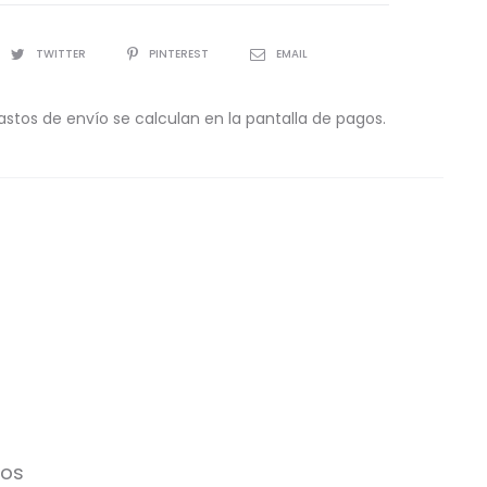
TWITTER
PINTEREST
EMAIL
astos de envío se calculan en la pantalla de pagos.
ros