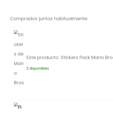
Comprados juntos habitualmente:
Este producto:
Stickers Pack Mario Bro
S
2 disponibles
t
i
c
k