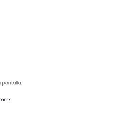
 pantalla.
remx