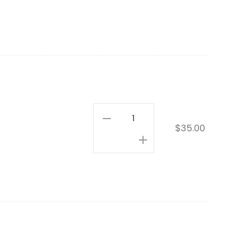
Stickers
$
35.00
Pack
Mario
Bros
cantidad