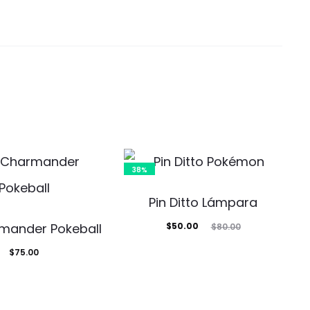
38%
Pin Ditto Lámpara
El
El
rmander Pokeball
$
50.00
$
80.00
precio
precio
$
75.00
actual
original
es:
era:
$50.00.
$80.00.