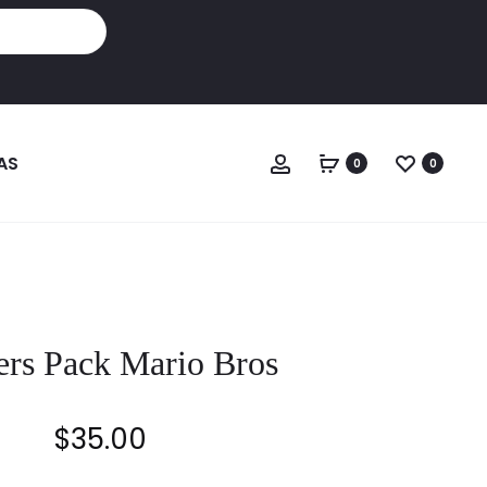
Cuenta
AS
0
0
ers Pack Mario Bros
$
35.00