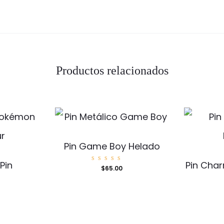
Productos relacionados
Pin Game Boy Helado
Pin
Pin Cha
Valorad
$
65.00
o con
5.00
de 5