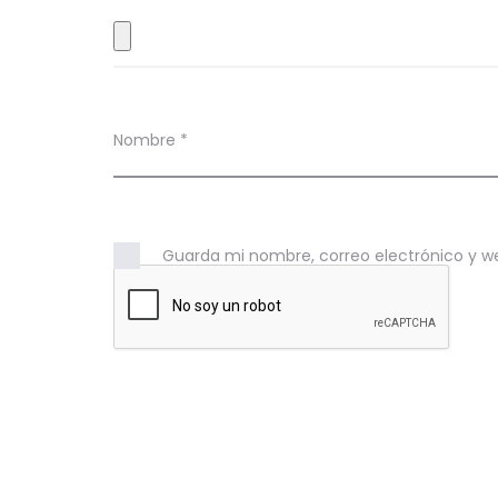
e
s
Nombre
*
Guarda mi nombre, correo electrónico y w