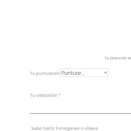
V
a
l
Tu dirección d
o
r
Tu puntuación
a
c
Tu valoración
*
i
o
n
Sube hasta 3 imágenes o vídeos