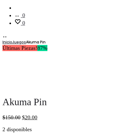
Cuenta
0
0
Inicio
Juegos
Akuma Pin
Últimas Piezas!
87%
Akuma Pin
El
El
$
150.00
$
20.00
precio
precio
2 disponibles
original
actual
era:
es: