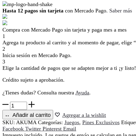
$150.00.
$20.00.
Hasta 12 pagos sin tarjeta
con Mercado Pago.
Saber más
Compra con Mercado Pago sin tarjeta y paga mes a mes
1
Agrega tu producto al carrito y al momento de pagar, elige “
2
Inicia sesión en Mercado Pago.
3
Elige la cantidad de pagos que se adapten mejor a ti ¡y listo!
Crédito sujeto a aprobación.
¿Tienes dudas? Consulta nuestra
Ayuda
.
Akuma
Pin
Añadir al carrito
Agregar a la wishlit
cantidad
SKU:
AKUMA
Categorías:
Juegos
,
Pines Exclusivos
Etique
Compartir
Facebook
Twitter
Pinterest
Email
Impuesto incluido. Los gastos de envío se calculan en la pan