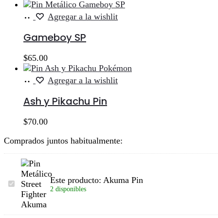
Añadir
Agregar a la wishlit
al
carrito
Gameboy SP
$
65.00
Añadir
Agregar a la wishlit
al
carrito
Ash y Pikachu Pin
$
70.00
Comprados juntos habitualmente:
Este producto:
Akuma Pin
Akuma
2 disponibles
Pin