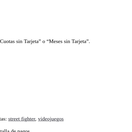
Cuotas sin Tarjeta” o “Meses sin Tarjeta”.
tas:
street fighter
,
videojuegos
talla de pagos.