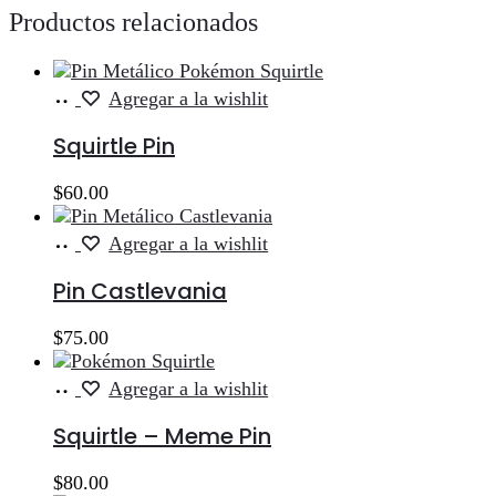
Productos relacionados
Añadir
Agregar a la wishlit
al
carrito
Squirtle Pin
$
60.00
Añadir
Agregar a la wishlit
al
carrito
Pin Castlevania
$
75.00
Añadir
Agregar a la wishlit
al
carrito
Squirtle – Meme Pin
$
80.00