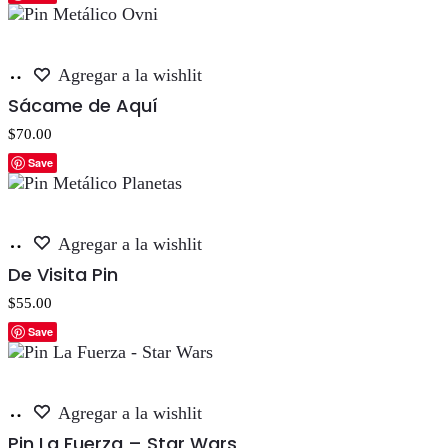
Añadir
Agregar a la wishlit
al
Sácame de Aquí
carrito
$
70.00
Save
Añadir
Agregar a la wishlit
al
De Visita Pin
carrito
$
55.00
Save
Añadir
Agregar a la wishlit
al
Pin La Fuerza – Star Wars