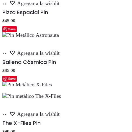
Añadir
Agregar a la wishlit
al
Pizza Espacial Pin
carrito
$
45.00
Save
Añadir
Agregar a la wishlit
al
Ballena Cósmica Pin
carrito
$
85.00
Save
Añadir
Agregar a la wishlit
al
The X-Files Pin
carrito
$
90.00