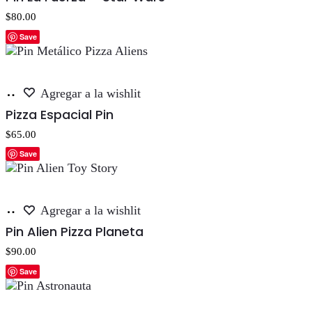
carrito
$
80.00
Save
Añadir
Agregar a la wishlit
al
Pizza Espacial Pin
carrito
$
65.00
Save
Añadir
Agregar a la wishlit
al
Pin Alien Pizza Planeta
carrito
$
90.00
Save