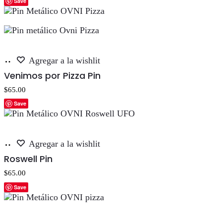
de 5
Save
Añadir
Agregar a la wishlit
al
Venimos por Pizza Pin
carrito
$
65.00
Save
Añadir
Agregar a la wishlit
al
Roswell Pin
carrito
$
65.00
Save