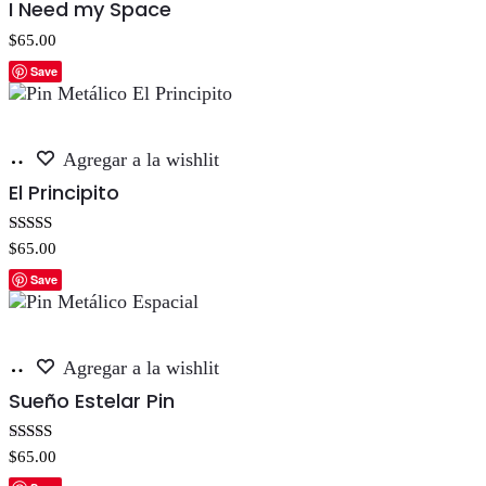
I Need my Space
carrito
$
65.00
Save
Añadir
Agregar a la wishlit
al
El Principito
carrito
Valorado con
$
65.00
5.00
de 5
Save
Añadir
Agregar a la wishlit
al
Sueño Estelar Pin
carrito
Valorado con
$
65.00
5.00