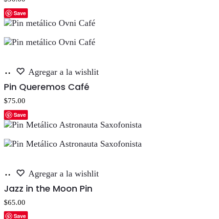
Save
Añadir
Agregar a la wishlit
al
Pin Queremos Café
carrito
$
75.00
Save
Añadir
Agregar a la wishlit
al
Jazz in the Moon Pin
carrito
$
65.00
Save