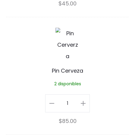
$
45.00
s
p
P
a
i
c
n
i
C
a
Pin Cerveza
e
l
2 disponibles
r
P
v
i
Pin
e
n
Cerveza
$
85.00
z
cantidad
a