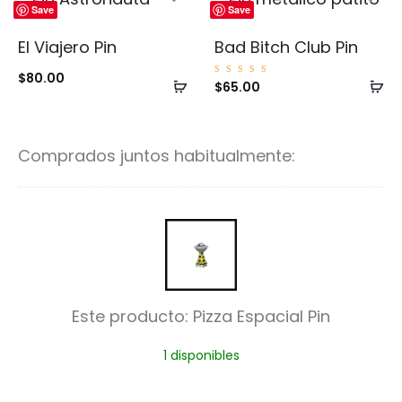
Save
Save
El Viajero Pin
Bad Bitch Club Pin
$
80.00
Añadir
Añ
Valorad
$
65.00
o con
5.00
al
al
de 5
carrito
ca
Comprados juntos habitualmente:
P
i
z
Este producto:
Pizza Espacial Pin
z
1 disponibles
a
E