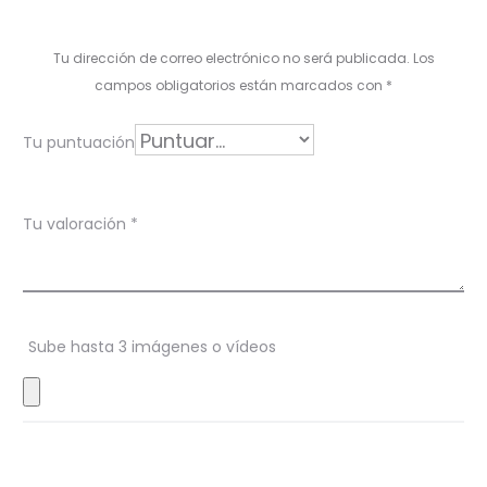
a
l
Tu dirección de correo electrónico no será publicada.
Los
o
campos obligatorios están marcados con
*
r
Tu puntuación
a
c
Tu valoración
*
i
o
n
Sube hasta 3 imágenes o vídeos
e
s