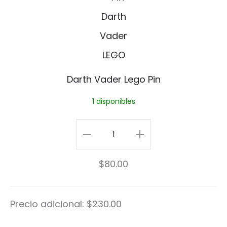
b
a
P
r
i
t
n
h
Darth Vader Lego Pin
V
1 disponibles
a
d
Darth
e
Vader
$
80.00
r
Lego
L
Pin
Precio adicional:
$
230.00
e
cantidad
g