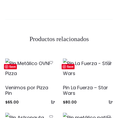
Productos relacionados
Save
Save
Venimos por Pizza
Pin La Fuerza – Star
Pin
Wars
Añadir
Añ
$
65.00
$
80.00
al
al
carrito
ca