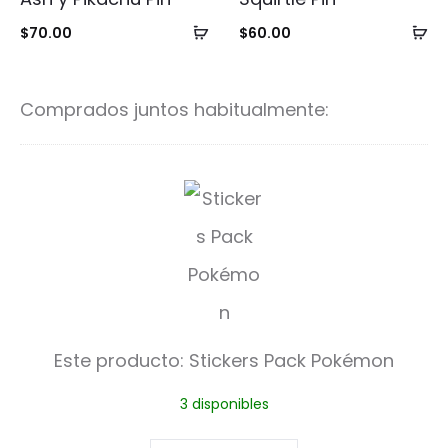
Añadir
Añ
$
70.00
$
60.00
al
al
carrito
ca
Comprados juntos habitualmente:
S
t
i
c
k
Este producto:
Stickers Pack Pokémon
e
3 disponibles
r