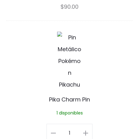
$
90.00
P
i
k
a
C
h
Pika Charm Pin
a
1 disponibles
r
m
Pika