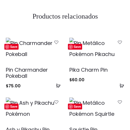
Productos relacionados
Save
Save
Pin Charmander
Pika Charm Pin
Pokeball
$
60.00
Añadir
Añ
$
75.00
al
al
carrito
ca
Save
Save
Ash y Pikachu Pin
Squirtle Pin