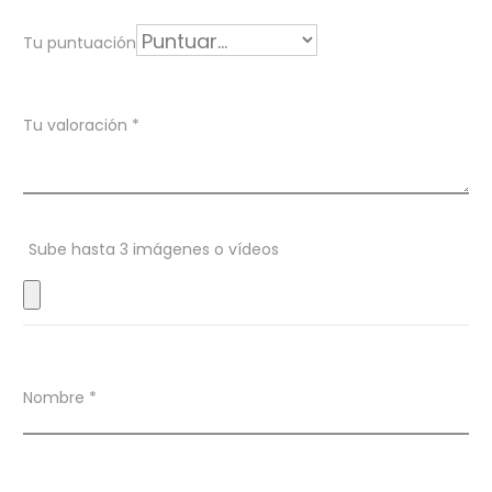
a
Tu puntuación
c
i
Tu valoración
*
o
n
e
s
Sube hasta 3 imágenes o vídeos
Nombre
*