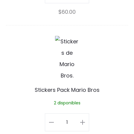
P
Charm
$
60.00
i
Pin
n
cantidad
S
t
i
c
k
Stickers Pack Mario Bros
e
2 disponibles
r
s
Stickers
P
Pack