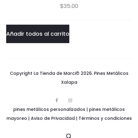
$
35.00
a
Mario
c
Bros
k
cantidad
Añadir todos al carrito
M
a
r
Copyright La Tienda de Marci© 2026.
Pines Metálicos
i
Xalapa
o
B
F
I
p
a
n
pines metálicos personalizados
i
|
pines metálicos
c
s
r
n
e
t
e
mayoreo
|
Aviso de Privacidad
|
Términos y condiciones
b
a
s
o
g
o
m
o
r
e
k
a
s
t
m