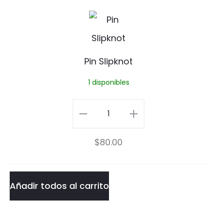
P
i
n
Pin Slipknot
S
1 disponibles
l
i
Pin
p
Slipknot
$
80.00
k
cantidad
n
o
Añadir todos al carrito
t