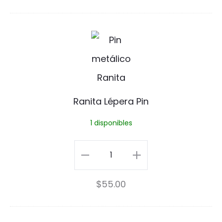
R
a
n
i
Ranita Lépera Pin
t
1 disponibles
a
L
Ranita
é
Lépera
$
55.00
p
Pin
e
cantidad