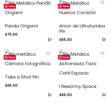
Save
Save
Panda Origami
Amor de Ultratumba
Pin
$
75.00
Añadir
Añ
$
55.00
al
al
carrito
ca
Save
Save
Take a Shot Pin
$
65.00
I Need my Space
Añadir
Añ
$
65.00
al
al
carrito
ca