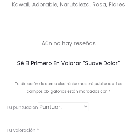
Kawaii, Adorable, Narutaleza, Rosa, Flores
Aún no hay reseñas
V
Sé El Primero En Valorar “Suave Dolor”
a
l
Tu dirección de correo electrónico no será publicada.
Los
o
campos obligatorios están marcados con
*
r
Tu puntuación
a
c
Tu valoración
*
i