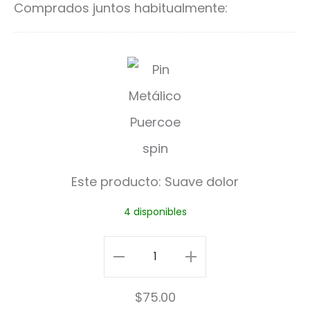
Comprados juntos habitualmente:
S
u
a
v
e
Este producto:
Suave dolor
d
4 disponibles
o
l
Suave
o
dolor
$
75.00
r
cantidad