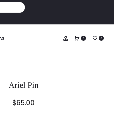
Cuenta
AS
0
0
Ariel Pin
$
65.00