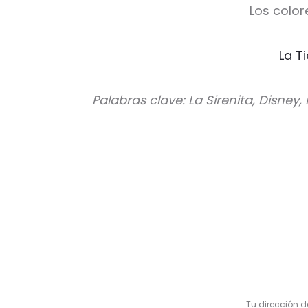
Los color
La T
Palabras clave: La Sirenita, Disney,
V
a
l
Tu dirección d