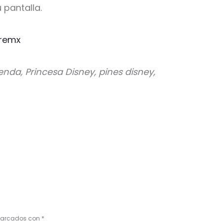
 pantalla.
remx
yenda, Princesa Disney, pines disney,
 marcados con
*