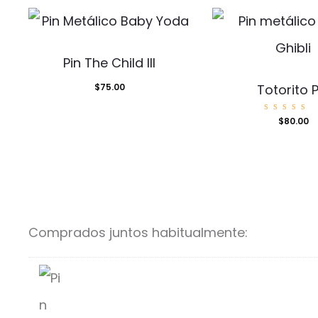
Pin The Child III
$
75.00
Totorito P
Valora
$
80.00
o con
5.00
de 5
Comprados juntos habitualmente: