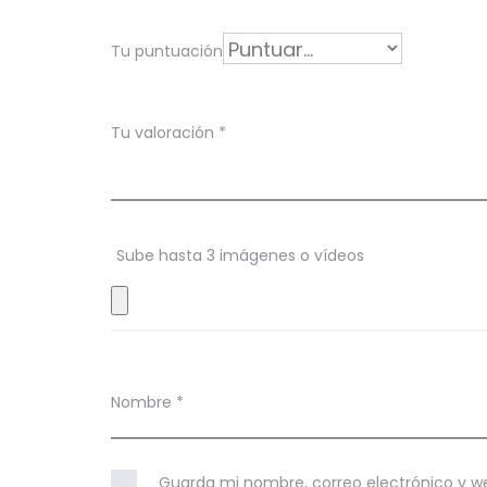
o
r
Tu puntuación
a
c
Tu valoración
*
i
o
n
Sube hasta 3 imágenes o vídeos
e
s
Nombre
*
Guarda mi nombre, correo electrónico y w