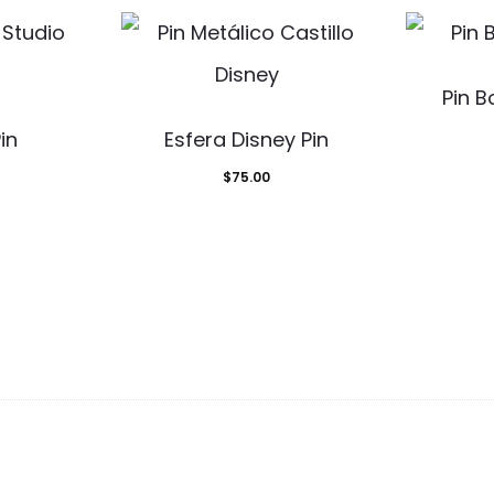
Pin B
in
Esfera Disney Pin
$
75.00
d