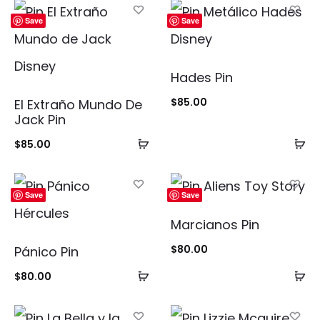
carrito
ca
Save
Save
Hades Pin
$
85.00
El Extraño Mundo De
Jack Pin
Añadir
Añ
$
85.00
al
al
carrito
ca
Save
Save
Marcianos Pin
$
80.00
Pánico Pin
Añadir
Añ
$
80.00
al
al
carrito
ca