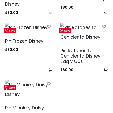
Disney
$
80.00
Añadir
Añ
$
80.00
al
al
carrito
ca
Save
Save
Pin Frozen Disney
$
80.00
Pin Ratones La
Cenicienta Disney –
Jaq y Gus
Añadir
Añ
$
80.00
al
al
carrito
ca
Save
Pin Minnie y Daisy