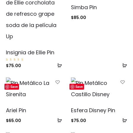
Simba Pin
$
85.00
Insignia de Ellie Pin
Añadir
Añ
Valorad
$
75.00
o con
5.00
al
al
de 5
carrito
ca
Save
Save
Ariel Pin
Esfera Disney Pin
Añadir
Añ
$
65.00
$
75.00
al
al