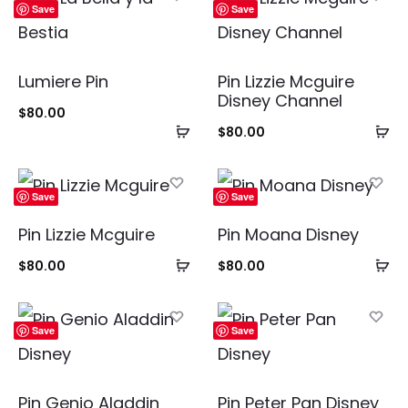
Save
Save
Lumiere Pin
Pin Lizzie Mcguire
Disney Channel
$
80.00
Añadir
Añ
$
80.00
al
al
carrito
ca
Save
Save
Pin Lizzie Mcguire
Pin Moana Disney
Añadir
Añ
$
80.00
$
80.00
al
al
carrito
ca
Save
Save
Pin Genio Aladdin
Pin Peter Pan Disney