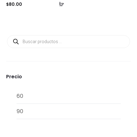
Añadir
$
80.00
al
carrito
Búsqueda
de
productos
Precio
Precio
Precio
mínimo
máxim