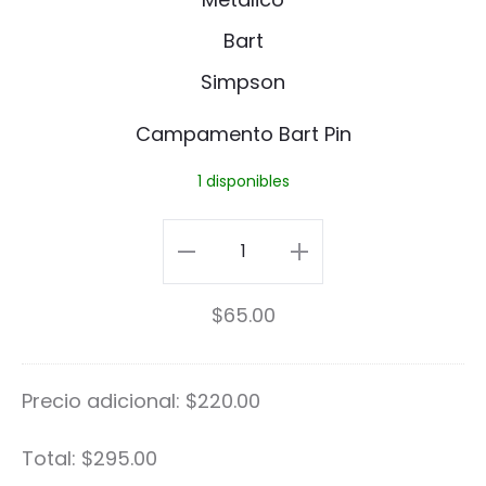
m
p
a
Campamento Bart Pin
m
1 disponibles
e
n
Campamento
t
Bart
$
65.00
o
Pin
B
cantidad
Precio adicional:
$
220.00
a
r
Total:
$
295.00
t