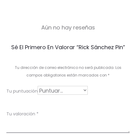
Aún no hay reseñas
V
Sé El Primero En Valorar “Rick Sánchez Pin”
a
l
Tu dirección de correo electrónico no será publicada.
Los
o
campos obligatorios están marcados con
*
r
Tu puntuación
a
c
Tu valoración
*
i
o