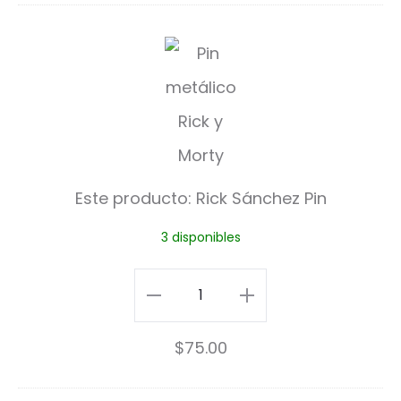
R
i
c
k
S
Este producto:
Rick Sánchez Pin
á
3 disponibles
n
c
Rick
h
Sánchez
$
75.00
e
Pin
z
cantidad