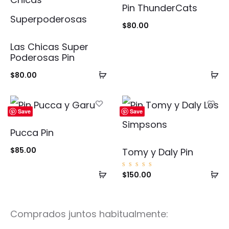
Pin ThunderCats
$
80.00
Las Chicas Super
Poderosas Pin
Añadir
Añ
$
80.00
al
al
carrito
ca
Save
Save
Pucca Pin
$
85.00
Tomy y Daly Pin
Añadir
Añ
Valorad
$
150.00
o con
5.00
al
al
de 5
carrito
ca
Comprados juntos habitualmente: