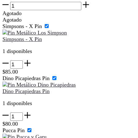
Pin
Metálico
Agotado
Cosmo-
Agotado
Con
Simpsons - X Pin
|
Inspirado
Simpsons - X Pin
en
Los
1 disponibles
Padrinos
Mágicos
Simpsons
|
-
$
85.00
Accesorio
X
Dino Picapiedras Pin
para
Pin
Ropa
cantidad
Dino Picapiedras Pin
y
Mochilas
1 disponibles
cantidad
Dino
Picapiedras
$
80.00
Pin
Pucca Pin
cantidad