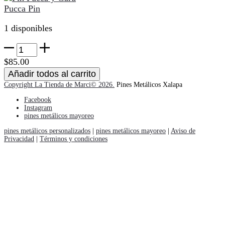
Pucca Pin
1 disponibles
Pucca
Pin
$
85.00
cantidad
Añadir todos al carrito
Copyright La Tienda de Marci© 2026.
Pines Metálicos Xalapa
Facebook
Instagram
pines metálicos mayoreo
pines metálicos personalizados
|
pines metálicos mayoreo
|
Aviso de
Privacidad
|
Términos y condiciones