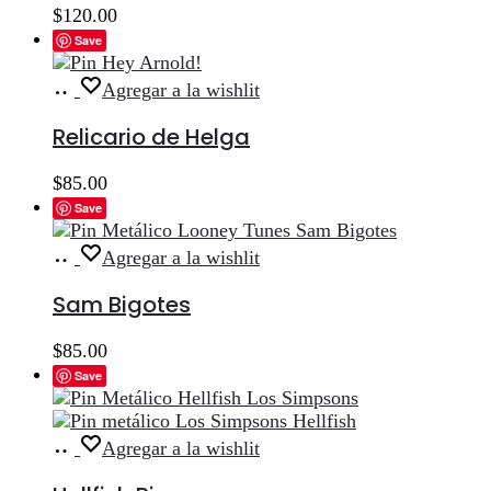
$
120.00
Save
Añadir
Agregar a la wishlit
al
carrito
Relicario de Helga
$
85.00
Save
Añadir
Agregar a la wishlit
al
carrito
Sam Bigotes
$
85.00
Save
Añadir
Agregar a la wishlit
al
carrito