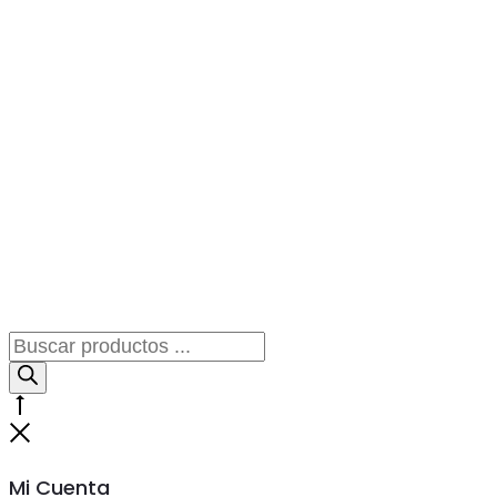
Búsqueda
de
productos
Go
to
Cerrar
top
Mi Cuenta