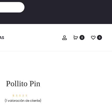
Cuenta
AS
0
0
Pollito Pin
1
Valorad
(
1
valoración de cliente)
o con
5.00
de
5 en
base a
valorac