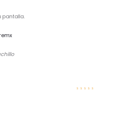
 pantalla.
remx
chillo
Valorad
o con
5
de 5