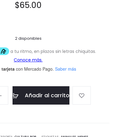
$
65.00
ión de
un
cliente
2 disponibles
 tarjeta
con Mercado Pago.
Saber más
Añadir al carrito
TEGORÍA:
CULTURA POP
ETIQUETAS:
ANIMALES
,
MEMES