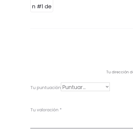
l
o
r
a
c
i
ó
Tu dirección d
n
Tu puntuación
e
n
Tu valoración
*
P
o