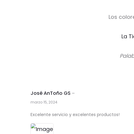
Los color
La T
Palab
José AnToño GS
–
marzo 15, 2024
1
Excelente servicio y excelentes productos!
v
a