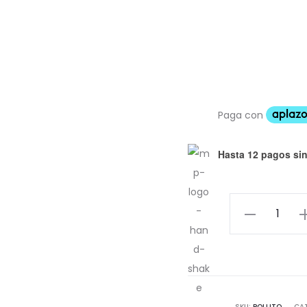
Hasta 12 pagos sin
Pollito
Pin
cantidad
SKU:
POLLITO
CA