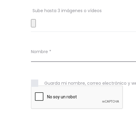
l
l
Sube hasta 3 imágenes o vídeos
i
t
o
Nombre
*
P
i
n
Guarda mi nombre, correo electrónico y w