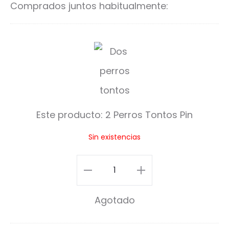
Comprados juntos habitualmente:
2
P
e
r
Este producto:
2 Perros Tontos Pin
r
Sin existencias
o
s
2
T
Perros
Agotado
o
Tontos
n
Pin