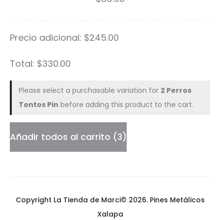
T
Tunes
u
cantidad
Precio adicional:
$
245.00
n
e
Total:
$
330.00
s
Please select a purchasable variation for
2 Perros
Tontos Pin
before adding this product to the cart.
Añadir todos al carrito
3
Copyright La Tienda de Marci© 2026.
Pines Metálicos
Xalapa