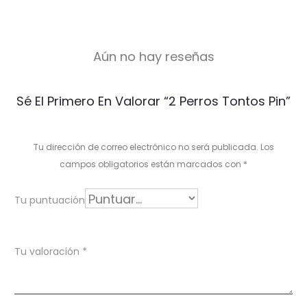
Aún no hay reseñas
V
Sé El Primero En Valorar “2 Perros Tontos Pin”
a
l
Tu dirección de correo electrónico no será publicada.
Los
o
campos obligatorios están marcados con
*
r
Tu puntuación
a
c
Tu valoración
*
i
o