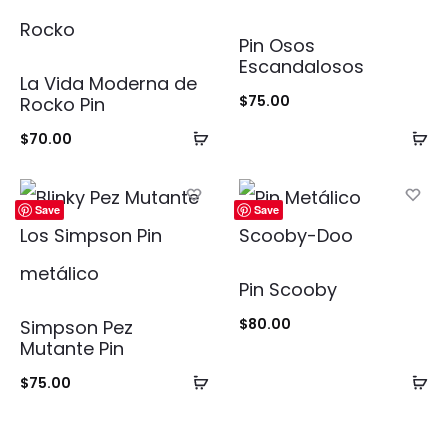
Pin Osos
Escandalosos
La Vida Moderna de
$
75.00
Rocko Pin
Añadir
Añ
$
70.00
al
al
carrito
ca
Save
Save
Pin Scooby
$
80.00
Simpson Pez
Mutante Pin
Añadir
Añ
$
75.00
al
al
carrito
ca