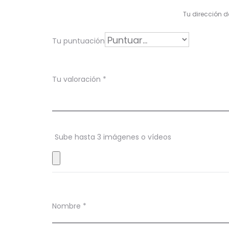
l
Tu dirección d
o
r
Tu puntuación
a
c
Tu valoración
*
i
o
n
Sube hasta 3 imágenes o vídeos
e
s
Nombre
*