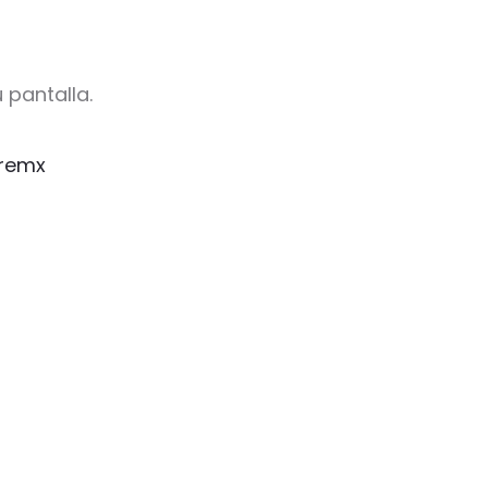
 pantalla.
remx