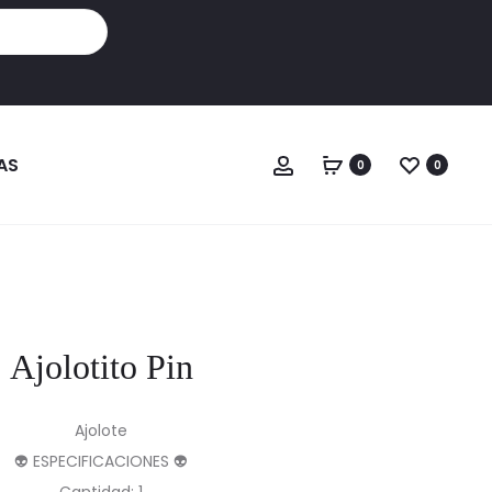
Cuenta
AS
0
0
Ajolotito Pin
Ajolote
👽 ESPECIFICACIONES 👽