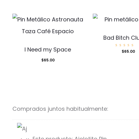
Bad Bitch Cl
I Need my Space
Valora
$
65.00
o con
5.00
$
65.00
de 5
Comprados juntos habitualmente:
Este producto:
Ajolotito Pin