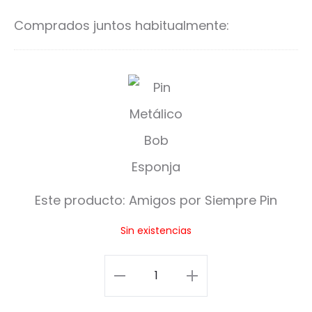
carrito
ca
Comprados juntos habitualmente:
A
m
i
g
o
Este producto:
Amigos por Siempre Pin
s
Sin existencias
p
o
Amigos
r
por