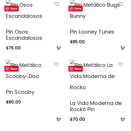
Save
Save
Pin Osos
Pin Looney Tunes
Escandalosos
$
85.00
Añadir
Añ
$
75.00
al
al
carrito
ca
Save
Save
Pin Scooby
$
80.00
La Vida Moderna de
Rocko Pin
Añadir
Añ
$
70.00
al
al