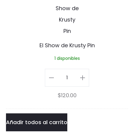
l
S
h
o
El Show de Krusty Pin
w
1 disponibles
d
e
El
K
Show
$
120.00
r
de
u
Krusty
s
Pin
Añadir todos al carrito
t
cantidad