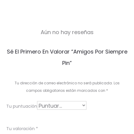
Aún no hay reseñas
V
Sé El Primero En Valorar “Amigos Por Siempre
a
Pin”
l
o
Tu dirección de correo electrónico no será publicada.
Los
r
campos obligatorios están marcados con
*
a
Tu puntuación
c
i
Tu valoración
*
o