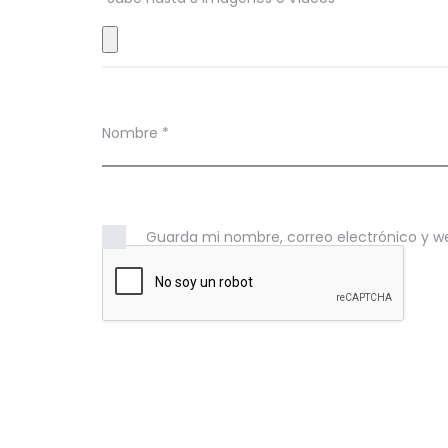
e
s
Nombre
*
Guarda mi nombre, correo electrónico y w