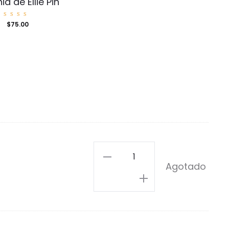
ia de Ellie Pin
Valorad
$
75.00
o con
5.00
de 5
Amortentia
Agotado
Pin
cantidad