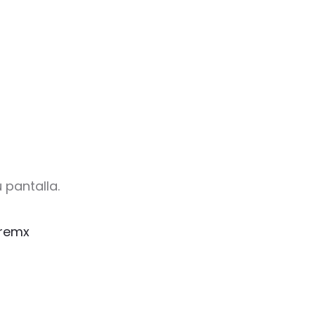
 pantalla.
remx