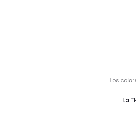
Los color
La T