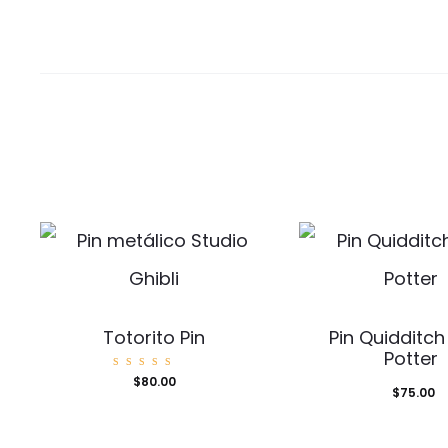
Totorito Pin
Pin Quidditch
Potter
Valorad
$
80.00
o con
$
75.00
5.00
de 5