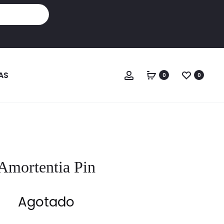
Cuenta
AS
0
0
Amortentia Pin
Agotado