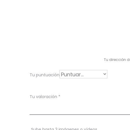
V
a
l
Tu dirección d
o
r
Tu puntuación
a
c
Tu valoración
*
i
o
n
Sube hasta 3 imágenes o vídeos