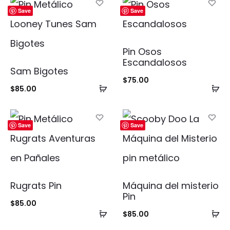
Save
Save
Pin Osos
Escandalosos
Sam Bigotes
$
75.00
Añadir
Añ
$
85.00
al
al
carrito
ca
Save
Save
Rugrats Pin
Máquina del misterio
Pin
$
85.00
Añadir
Añ
$
85.00
al
al