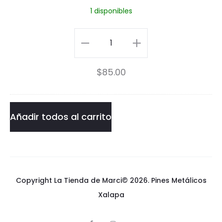
1 disponibles
P
i
Hellfish
n
Pin
$
85.00
cantidad
Añadir todos al carrito
Copyright La Tienda de Marci© 2026.
Pines Metálicos
Xalapa