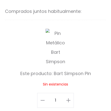
carrito
ca
Comprados juntos habitualmente:
B
a
r
t
S
Este producto:
Bart Simpson Pin
i
Sin existencias
m
p
Bart
s
Simpson