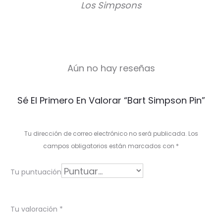
Los Simpsons
Aún no hay reseñas
V
Sé El Primero En Valorar “Bart Simpson Pin”
a
l
Tu dirección de correo electrónico no será publicada.
Los
o
campos obligatorios están marcados con
*
r
Tu puntuación
a
c
Tu valoración
*
i