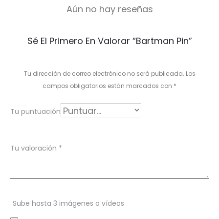
Aún no hay reseñas
V
Sé El Primero En Valorar “Bartman Pin”
a
l
Tu dirección de correo electrónico no será publicada.
Los
o
campos obligatorios están marcados con
*
r
Tu puntuación
a
c
Tu valoración
*
i
o
n
Sube hasta 3 imágenes o vídeos
e