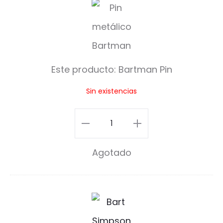
B
a
r
t
Este producto:
Bartman Pin
m
Sin existencias
a
n
Bartman
P
Pin
Agotado
i
cantidad
n
B
a