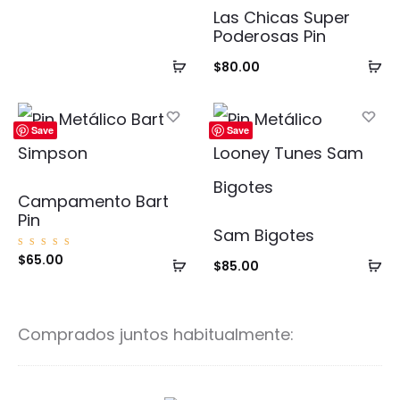
Las Chicas Super
Poderosas Pin
Añadir
Añ
$
80.00
al
al
carrito
ca
Save
Save
Campamento Bart
Pin
Sam Bigotes
Valorad
$
65.00
Añadir
Añ
$
85.00
o con
5.00
de 5
al
al
carrito
ca
Comprados juntos habitualmente: