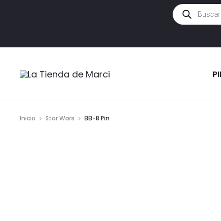
Búsqueda
de
productos
P
Inicio
Star Wars
BB-8 Pin