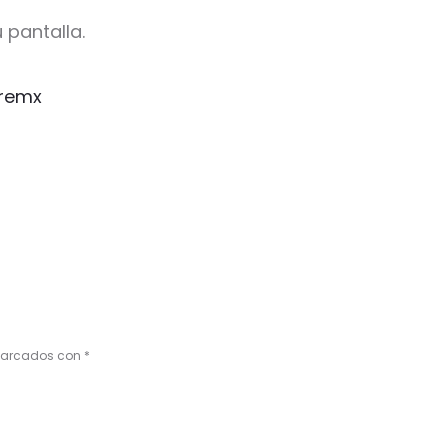
 pantalla.
remx
 marcados con
*