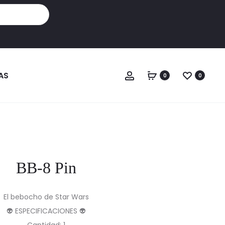
Cuenta
AS
0
0
BB-8 Pin
El bebocho de Star Wars
👽 ESPECIFICACIONES 👽