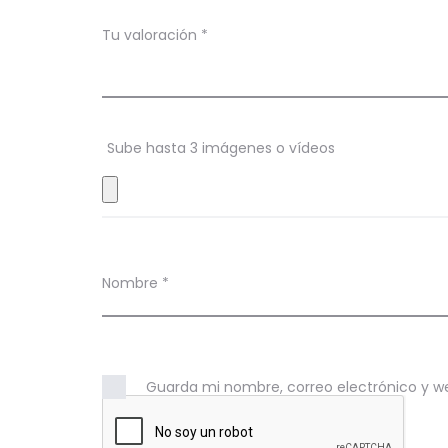
a
c
Tu valoración
*
i
o
n
Sube hasta 3 imágenes o vídeos
e
s
Nombre
*
Guarda mi nombre, correo electrónico y w