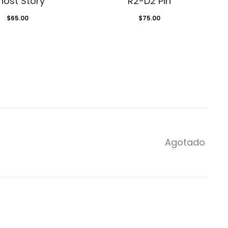
host Story
R2-D2 Pin
$
65.00
$
75.00
Agotado