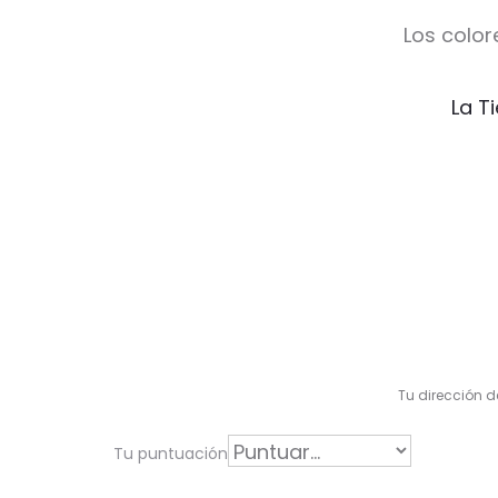
Los color
La T
V
a
l
Tu dirección d
o
r
Tu puntuación