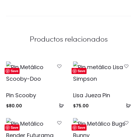
Productos relacionados
Save
Save
Pin Scooby
Lisa Jueza Pin
Añadir
Añ
$
80.00
$
75.00
al
al
carrito
ca
Save
Save