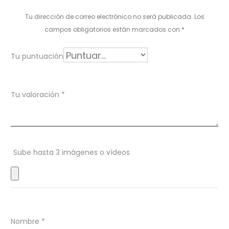
l
Tu dirección de correo electrónico no será publicada.
Los
o
campos obligatorios están marcados con
*
r
Tu puntuación
a
c
Tu valoración
*
i
o
n
Sube hasta 3 imágenes o vídeos
e
s
Nombre
*