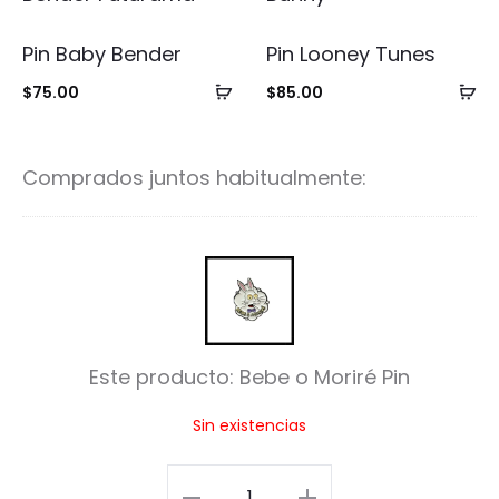
Pin Baby Bender
Pin Looney Tunes
Añadir
Añ
$
75.00
$
85.00
al
al
carrito
ca
Comprados juntos habitualmente:
B
e
b
Este producto:
Bebe o Moriré Pin
e
Sin existencias
o
M
Bebe