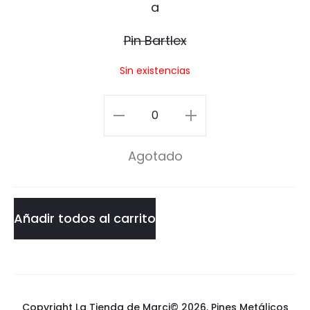
l
e
Pin Bartlex
x
Sin existencias
Pin
Bartlex
Agotado
cantidad
Añadir todos al carrito
Copyright La Tienda de Marci© 2026.
Pines Metálicos