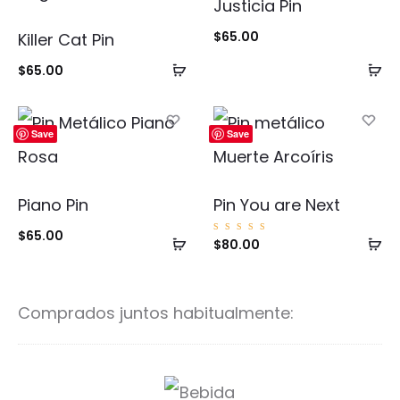
Justicia Pin
$
65.00
Killer Cat Pin
Añadir
Añ
$
65.00
al
al
carrito
ca
Save
Save
Piano Pin
Pin You are Next
$
65.00
Añadir
Añ
Valorad
$
80.00
o con
5.00
al
al
de 5
carrito
ca
Comprados juntos habitualmente:
B