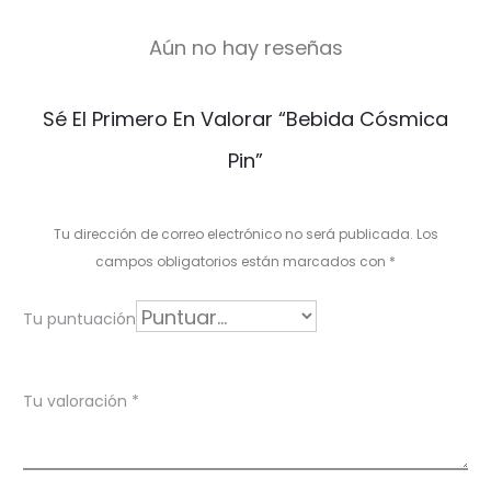
Aún no hay reseñas
V
Sé El Primero En Valorar “Bebida Cósmica
a
Pin”
l
o
Tu dirección de correo electrónico no será publicada.
Los
r
campos obligatorios están marcados con
*
a
Tu puntuación
c
i
Tu valoración
*
o
n