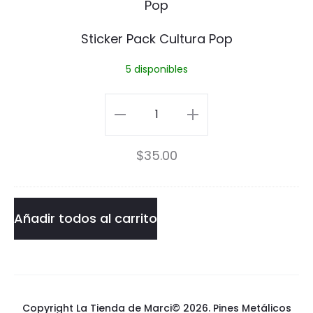
k
Sticker Pack Cultura Pop
e
5 disponibles
r
P
Sticker
a
Pack
$
35.00
c
Cultura
k
Pop
C
cantidad
Añadir todos al carrito
u
l
t
Copyright La Tienda de Marci© 2026.
Pines Metálicos