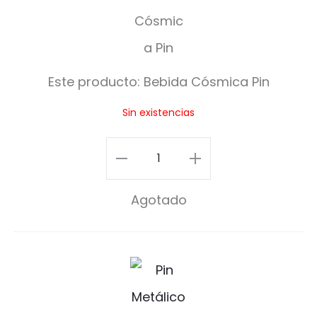
e
b
i
Este producto:
Bebida Cósmica Pin
d
Sin existencias
a
C
Bebida
ó
Cósmica
Agotado
s
Pin
m
cantidad
i
B
c
a
a
t