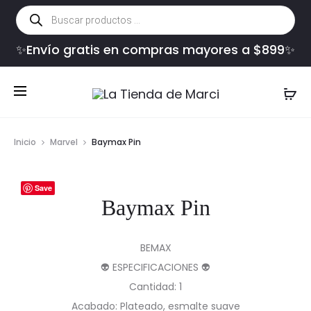
Búsqueda
de
productos
✨Envío gratis en compras mayores a $899✨
Inicio
Marvel
Baymax Pin
Save
Baymax Pin
BEMAX
👽 ESPECIFICACIONES 👽
Cantidad: 1
Acabado: Plateado, esmalte suave