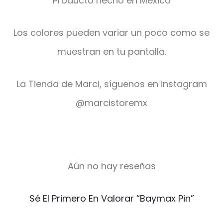
Producto hecho en México
Los colores pueden variar un poco como se
muestran en tu pantalla.
La Tienda de Marci, síguenos en instagram
@marcistoremx
Aún no hay reseñas
V
Sé El Primero En Valorar “Baymax Pin”
a