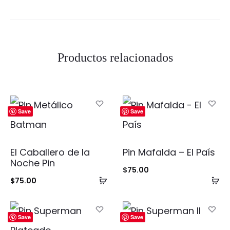
Productos relacionados
Save
Save
El Caballero de la
Pin Mafalda – El País
Noche Pin
$
75.00
Añadir
Añ
$
75.00
al
al
carrito
ca
Save
Save