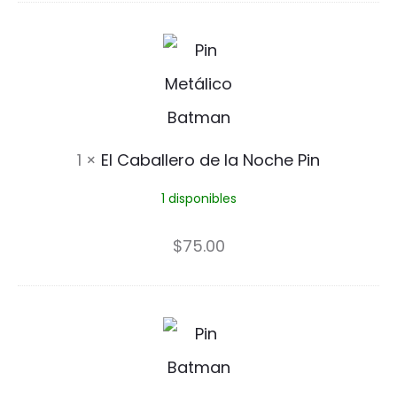
i
E
n
l
C
a
1
×
El Caballero de la Noche Pin
b
1 disponibles
a
l
$
75.00
l
e
B
r
a
o
t