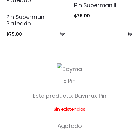
Pin Superman II
$
75.00
Pin Superman
Plateado
Añadir
Añ
$
75.00
al
al
carrito
ca
B
a
y
Este producto:
Baymax Pin
m
Sin existencias
a
x
Agotado
P