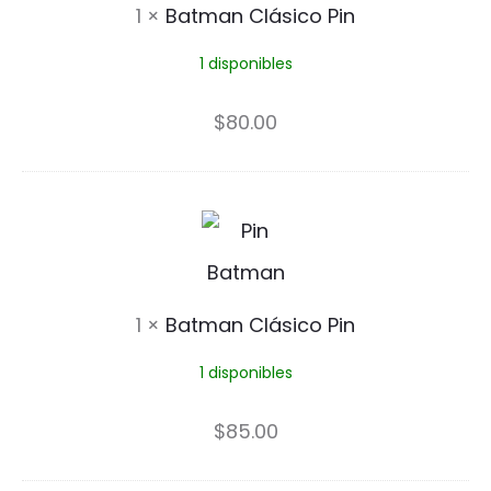
1
×
Batman Clásico Pin
d
m
e
1 disponibles
a
l
n
$
80.00
a
C
N
l
B
o
á
a
c
s
t
h
1
×
Batman Clásico Pin
i
m
e
c
1 disponibles
a
P
o
n
$
85.00
i
P
C
n