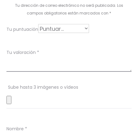
l
Tu dirección de correo electrónico no será publicada.
Los
o
campos obligatorios están marcados con
*
r
Tu puntuación
a
c
Tu valoración
*
i
o
n
Sube hasta 3 imágenes o vídeos
e
s
Nombre
*