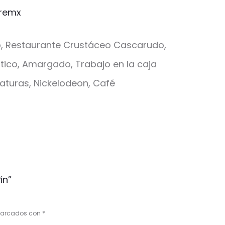
remx
o, Restaurante Crustáceo Cascarudo,
stico, Amargado, Trabajo en la caja
caturas, Nickelodeon, Café
in”
 marcados con
*