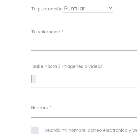
o
r
Tu puntuación
a
c
Tu valoración
*
i
o
n
Sube hasta 3 imágenes o vídeos
e
s
Nombre
*
Guarda mi nombre, correo electrónico y w