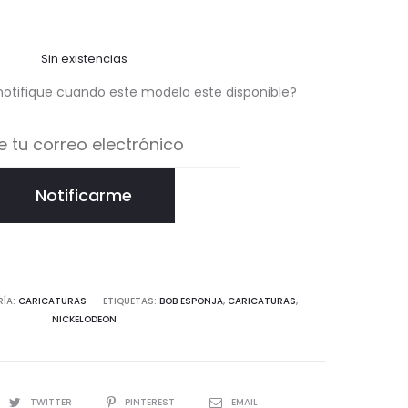
Sin existencias
notifique cuando este modelo este disponible?
Notificarme
ÍA:
CARICATURAS
ETIQUETAS:
BOB ESPONJA
,
CARICATURAS
,
NICKELODEON
TWITTER
PINTEREST
EMAIL