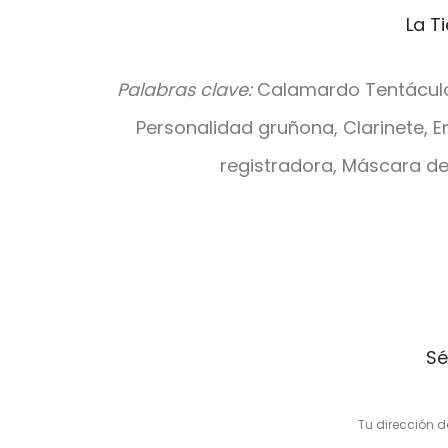
La T
Palabras clave:
Calamardo Tentáculos
Personalidad gruñona, Clarinete, E
registradora, Máscara de 
V
Sé
a
l
Tu dirección d