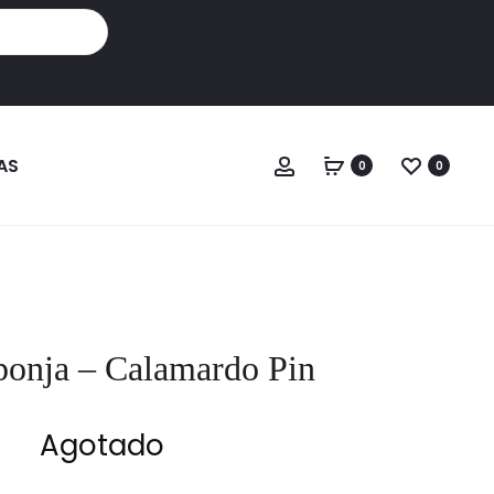
Cuenta
AS
0
0
onja – Calamardo Pin
Agotado