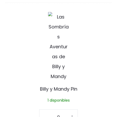
a
cantidad
!
B
P
i
i
l
n
l
y
y
M
a
Billy y Mandy Pin
n
1 disponibles
d
y
Billy