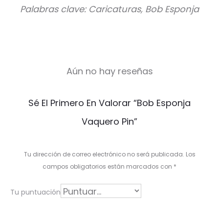
Palabras clave: Caricaturas, Bob Esponja
Aún no hay reseñas
V
Sé El Primero En Valorar “Bob Esponja
a
Vaquero Pin”
l
o
Tu dirección de correo electrónico no será publicada.
Los
r
campos obligatorios están marcados con
*
a
Tu puntuación
c
i