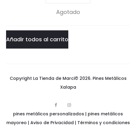
Pin
Agotado
cantidad
Añadir todos al carrito
Copyright La Tienda de Marci© 2026.
Pines Metálicos
Xalapa
F
I
p
a
n
pines metálicos personalizados
i
|
pines metálicos
c
s
n
e
t
e
mayoreo
|
Aviso de Privacidad
|
Términos y condiciones
b
a
s
o
g
m
o
r
e
k
a