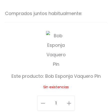
al
al
carrito
ca
Comprados juntos habitualmente:
B
o
b
E
s
Este producto:
Bob Esponja Vaquero Pin
p
Sin existencias
o
n
Bob
j
Esponja