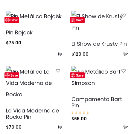
Save
Save
Pin Bojack
$
75.00
El Show de Krusty Pin
Añadir
Añ
$
120.00
al
al
carrito
ca
Save
Save
Campamento Bart
Pin
La Vida Moderna de
Rocko Pin
Valorad
$
65.00
o con
5.00
Añadir
Añ
$
70.00
de 5