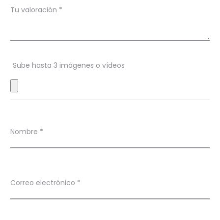
Tu valoración
*
o
n
e
s
Sube hasta 3 imágenes o vídeos
Nombre
*
Correo electrónico
*