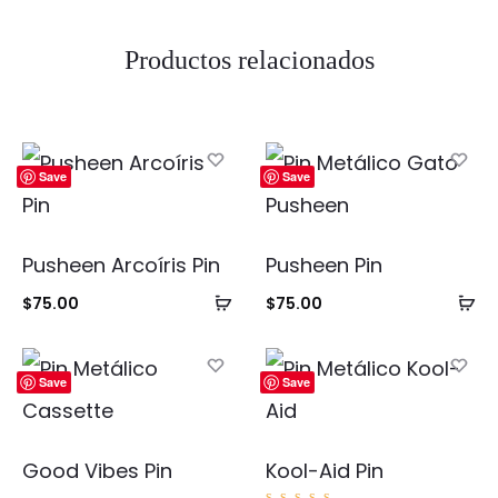
Productos relacionados
Save
Save
Pusheen Arcoíris Pin
Pusheen Pin
Añadir
Añ
$
75.00
$
75.00
al
al
carrito
ca
Save
Save
Good Vibes Pin
Kool-Aid Pin