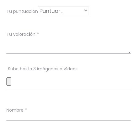
r
Tu puntuación
a
c
Tu valoración
*
i
o
n
Sube hasta 3 imágenes o vídeos
e
s
Nombre
*