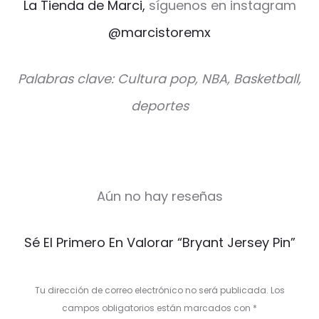
La Tienda de Marci,
síguenos en instagram
@marcistoremx
Palabras clave: Cultura pop, NBA, Basketball,
deportes
Aún no hay reseñas
V
Sé El Primero En Valorar “Bryant Jersey Pin”
a
l
Tu dirección de correo electrónico no será publicada.
Los
o
campos obligatorios están marcados con
*