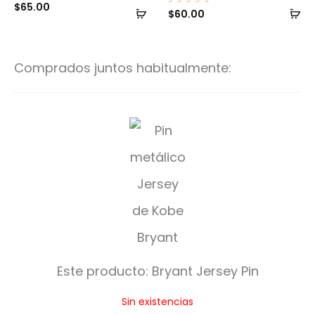
$
65.00
Añadir
Añ
Valorad
$
60.00
o con
5.00
al
al
de 5
carrito
ca
Comprados juntos habitualmente:
B
r
y
a
n
t
Este producto:
Bryant Jersey Pin
J
Sin existencias
e