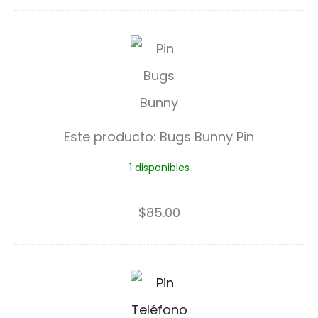
B
u
g
s
Este producto:
Bugs Bunny Pin
B
1 disponibles
u
n
$
85.00
n
y
L
P
a
i