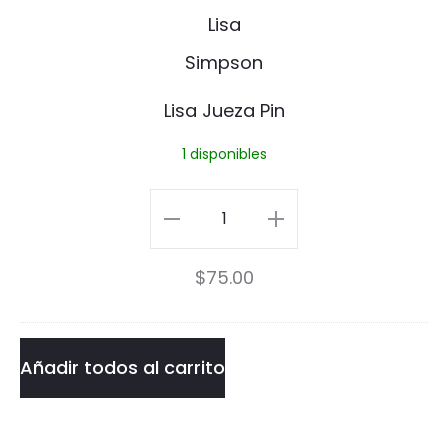
a
s
l
a
o
J
Lisa Jueza Pin
s
u
1 disponibles
o
e
s
z
Lisa
a
Jueza
$
75.00
P
Pin
i
cantidad
n
Añadir todos al carrito