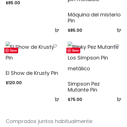
$
85.00
Máquina del misterio
Pin
Añadir
Añ
$
85.00
al
al
carrito
ca
Save
Save
El Show de Krusty Pin
$
120.00
Simpson Pez
Mutante Pin
Añadir
Añ
$
75.00
al
al
carrito
ca
Comprados juntos habitualmente: