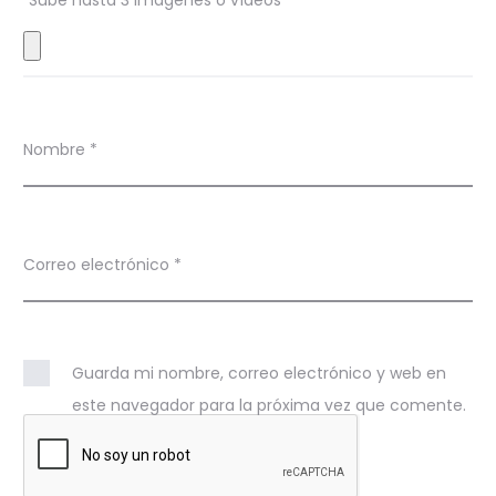
Sube hasta 3 imágenes o vídeos
e
s
Nombre
*
Correo electrónico
*
Guarda mi nombre, correo electrónico y web en
este navegador para la próxima vez que comente.