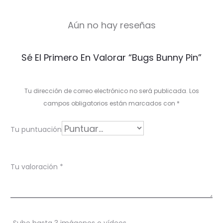
Aún no hay reseñas
V
Sé El Primero En Valorar “Bugs Bunny Pin”
a
l
Tu dirección de correo electrónico no será publicada.
Los
o
campos obligatorios están marcados con
*
r
Tu puntuación
a
c
Tu valoración
*
i
o
n