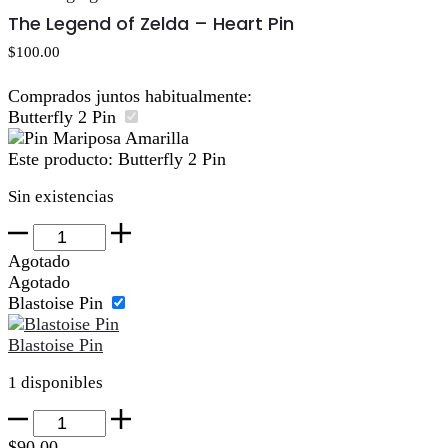
al
The Legend of Zelda – Heart Pin
carrito
$
100.00
Comprados juntos habitualmente:
Butterfly 2 Pin
Este producto:
Butterfly 2 Pin
Sin existencias
Butterfly
2
Agotado
Pin
Agotado
cantidad
Blastoise Pin
Blastoise Pin
1 disponibles
Blastoise
Pin
$
90.00