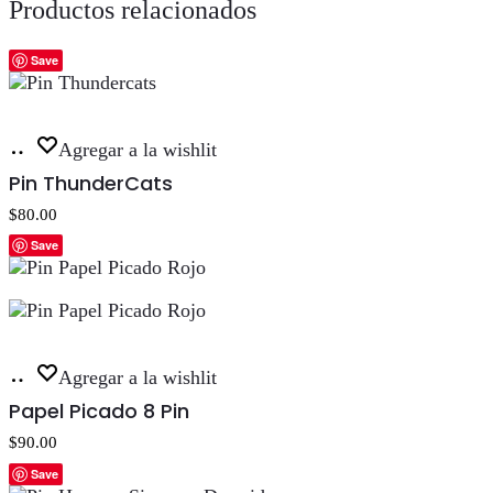
Productos relacionados
Save
Añadir
Agregar a la wishlit
al
Pin ThunderCats
carrito
$
80.00
Save
Añadir
Agregar a la wishlit
al
Papel Picado 8 Pin
carrito
$
90.00
Save