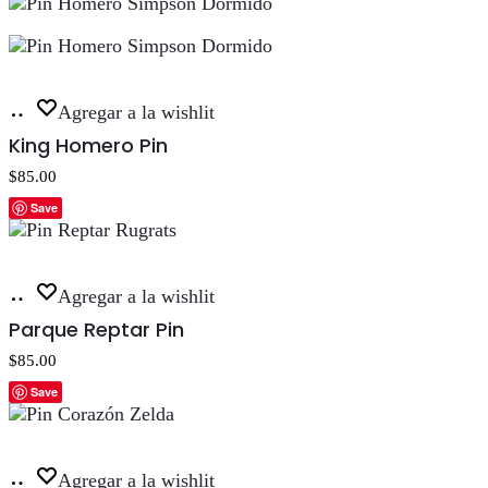
Añadir
Agregar a la wishlit
al
King Homero Pin
carrito
$
85.00
Save
Añadir
Agregar a la wishlit
al
Parque Reptar Pin
carrito
$
85.00
Save
Añadir
Agregar a la wishlit