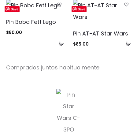
carrito
ca
Save
Save
Pin Boba Fett Lego
$
80.00
Pin AT-AT Star Wars
Añadir
Añ
$
85.00
al
al
carrito
ca
Comprados juntos habitualmente:
C
-
3
P