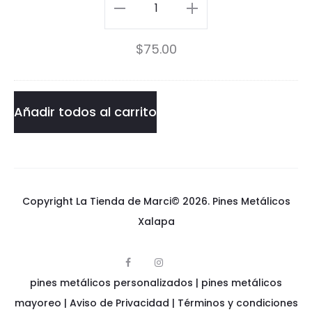
Pin
i
The
$
75.00
l
Child
d
III
I
cantidad
Añadir todos al carrito
I
I
Copyright La Tienda de Marci© 2026.
Pines Metálicos
Xalapa
F
I
p
a
n
pines metálicos personalizados
i
|
pines metálicos
c
s
n
e
t
e
mayoreo
|
Aviso de Privacidad
|
Términos y condiciones
b
a
s
o
g