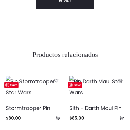
Productos relacionados
Save
Save
Stormtrooper Pin
Sith – Darth Maul Pin
Añadir
Añ
$
80.00
$
85.00
al
al