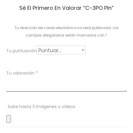
V
Sé El Primero En Valorar “C-3PO Pin”
a
l
Tu dirección de correo electrónico no será publicada.
Los
o
campos obligatorios están marcados con
*
r
Tu puntuación
a
c
Tu valoración
*
i
o
n
Sube hasta 3 imágenes o vídeos
e
s