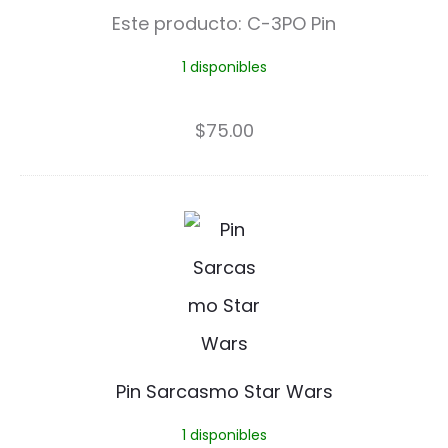
O
Este producto:
C-3PO Pin
P
1 disponibles
i
n
$
75.00
P
i
n
S
a
Pin Sarcasmo Star Wars
r
1 disponibles
c