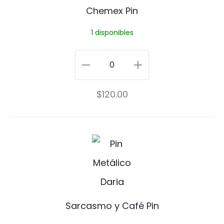
x
Chemex Pin
P
1 disponibles
i
n
Chemex
Pin
$
120.00
cantidad
S
a
r
c
Sarcasmo y Café Pin
a