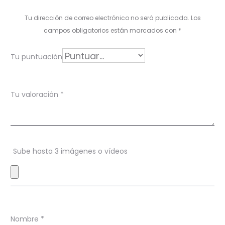
l
Tu dirección de correo electrónico no será publicada.
Los
o
campos obligatorios están marcados con
*
r
Tu puntuación
a
c
Tu valoración
*
i
o
n
Sube hasta 3 imágenes o vídeos
e
s
Nombre
*