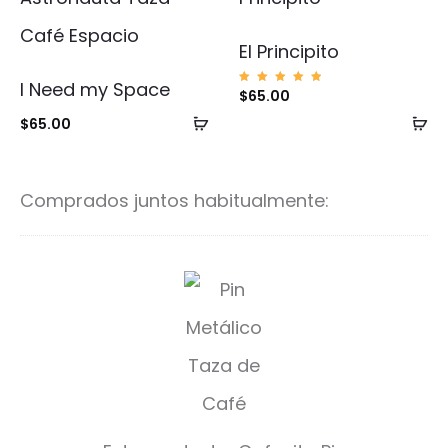
El Principito
I Need my Space
Valorad
$
65.00
o con
5.00
Añadir
Añ
$
65.00
de 5
al
al
carrito
ca
Comprados juntos habitualmente:
C
a
f
e
c