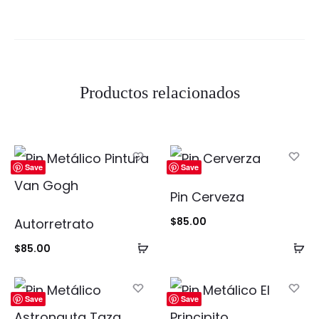
Productos relacionados
Save
Save
Pin Cerveza
$
85.00
Autorretrato
Añadir
Añ
$
85.00
al
al
carrito
ca
Save
Save