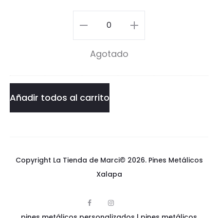
C
Cats
o
and
Agotado
f
Coffee
f
Pin
e
cantidad
Añadir todos al carrito
e
P
i
Copyright La Tienda de Marci© 2026.
Pines Metálicos
n
Xalapa
F
I
p
a
n
pines metálicos personalizados
i
|
pines metálicos
c
s