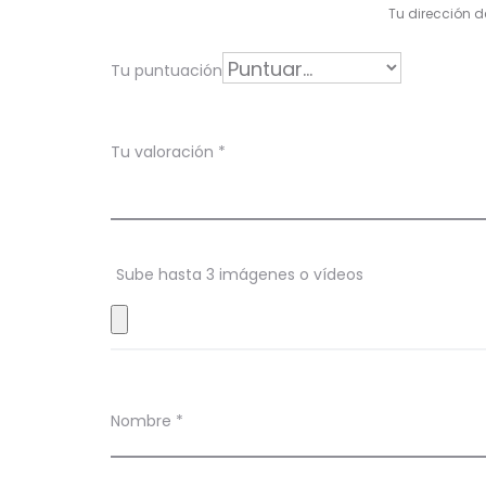
l
Tu dirección d
o
r
Tu puntuación
a
c
Tu valoración
*
i
o
n
Sube hasta 3 imágenes o vídeos
e
s
Nombre
*