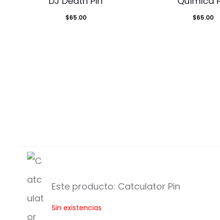
DJ Death Pin
Química P
$
65.00
$
65.00
Este producto:
Catculator Pin
C
Sin existencias