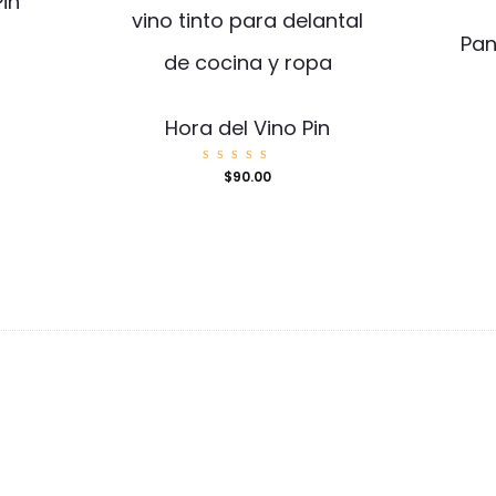
in
Pan
Hora del Vino Pin
Valorad
$
90.00
o con
5.00
de 5