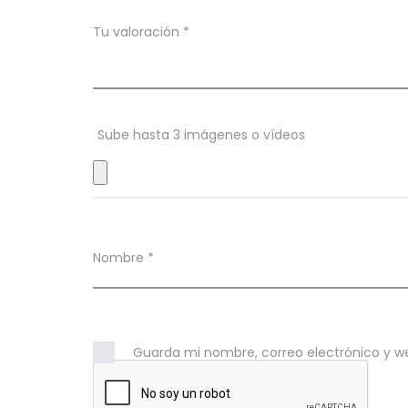
a
c
Tu valoración
*
i
o
n
Sube hasta 3 imágenes o vídeos
e
s
Nombre
*
Guarda mi nombre, correo electrónico y w