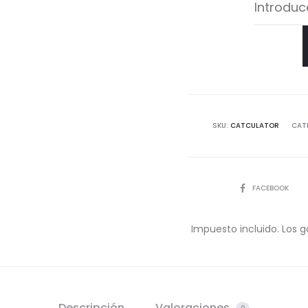
SKU:
CATCULATOR
CAT
COMPARTIR
FACEBOOK
Impuesto incluido. Los g
Descripción
Valoraciones