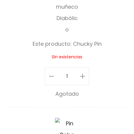
k
y
P
i
Este producto:
Chucky Pin
n
Sin existencias
Chucky
Pin
Agotado
cantidad
B
o