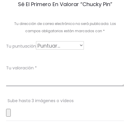
Sé El Primero En Valorar “Chucky Pin”
a
l
Tu dirección de correo electrónico no será publicada.
Los
o
campos obligatorios están marcados con
*
r
Tu puntuación
a
c
Tu valoración
*
i
o
n
Sube hasta 3 imágenes o vídeos
e
s