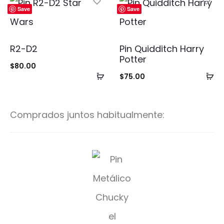
carrito
ca
Save
Save
R2-D2
Pin Quidditch Harry
Potter
$
80.00
Añadir
Añ
$
75.00
al
al
carrito
ca
Comprados juntos habitualmente:
C
h
u
c