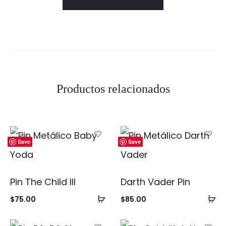
Productos relacionados
Save
Save
Pin The Child III
Darth Vader Pin
Añadir
Añ
$
75.00
$
85.00
al
al