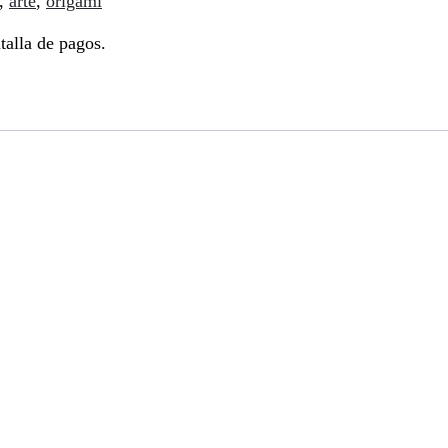
,
arte
,
origami
talla de pagos.