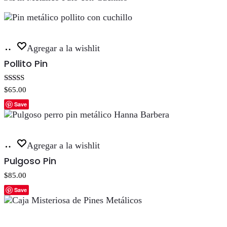
Añadir
Agregar a la wishlit
al
Pollito Pin
carrito
Valorado con
$
65.00
5.00
de 5
Save
Añadir
Agregar a la wishlit
al
Pulgoso Pin
carrito
$
85.00
Save