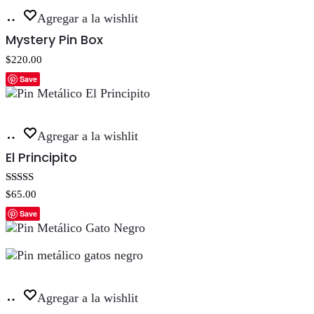
Añadir
Agregar a la wishlit
al
Mystery Pin Box
carrito
$
220.00
Save
Añadir
Agregar a la wishlit
al
El Principito
carrito
Valorado con
$
65.00
5.00
de 5
Save
Añadir
Agregar a la wishlit
al