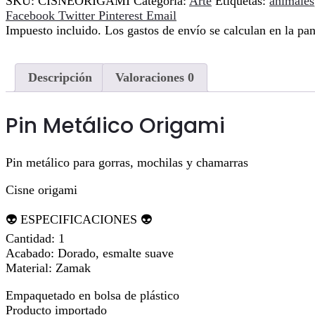
SKU:
CISNEORIGAMI
Categoría:
Arte
Etiquetas:
animales
Compartir
Facebook
Twitter
Pinterest
Email
Impuesto incluido. Los gastos de envío se calculan en la pan
Descripción
Valoraciones
0
Pin Metálico Origami
Pin metálico para gorras, mochilas y chamarras
Cisne origami
👽 ESPECIFICACIONES 👽
Cantidad: 1
Acabado: Dorado, esmalte suave
Material: Zamak
Empaquetado en bolsa de plástico
Producto importado