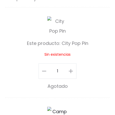
C
i
t
Este producto:
City Pop Pin
y
Sin existencias
P
o
City
p
Pop
Agotado
P
Pin
i
cantidad
n
C