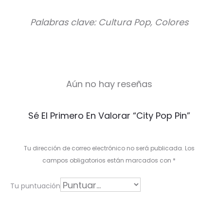
Palabras clave: Cultura Pop, Colores
Aún no hay reseñas
V
Sé El Primero En Valorar “City Pop Pin”
a
l
Tu dirección de correo electrónico no será publicada.
Los
o
campos obligatorios están marcados con
*
r
Tu puntuación
a
c