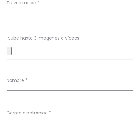
Tu valoración
*
i
o
n
Sube hasta 3 imágenes o vídeos
e
s
Nombre
*
Correo electrónico
*