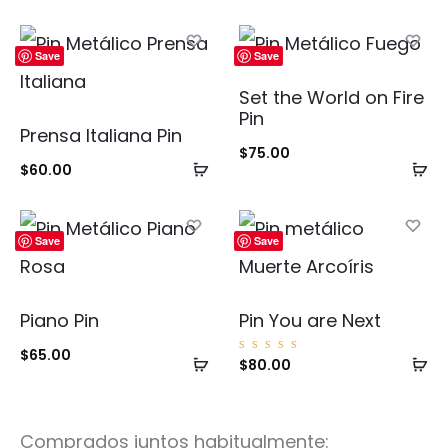
Save
Save
Set the World on Fire
Pin
Prensa Italiana Pin
$
75.00
Añadir
Añ
$
60.00
al
al
carrito
ca
Save
Save
Piano Pin
Pin You are Next
$
65.00
Añadir
Añ
Valorad
$
80.00
o con
5.00
al
al
de 5
carrito
ca
Comprados juntos habitualmente: