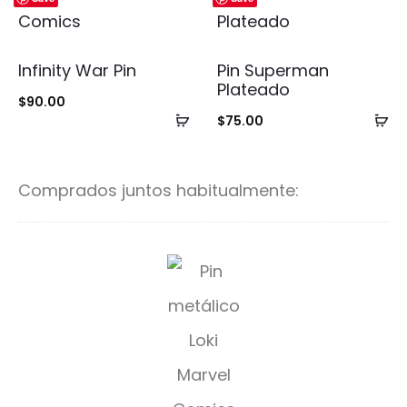
Infinity War Pin
Pin Superman
Plateado
$
90.00
Añadir
Añ
$
75.00
al
al
carrito
ca
Comprados juntos habitualmente:
C
o
c
o
d