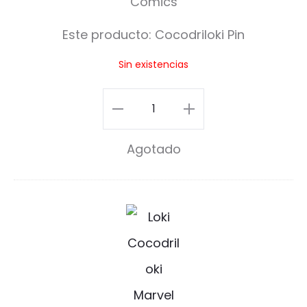
r
Este producto:
Cocodriloki Pin
i
Sin existencias
l
o
Cocodriloki
k
Pin
Agotado
i
cantidad
P
i
C
n
o
c
o