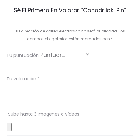
V
Sé El Primero En Valorar “Cocodriloki Pin”
a
l
Tu dirección de correo electrónico no será publicada.
Los
o
campos obligatorios están marcados con
*
r
Tu puntuación
a
c
Tu valoración
*
i
o
n
Sube hasta 3 imágenes o vídeos
e
s