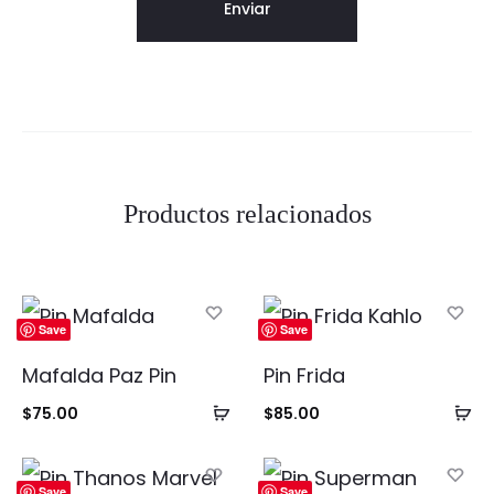
Productos relacionados
Save
Save
Mafalda Paz Pin
Pin Frida
Añadir
Añ
$
75.00
$
85.00
al
al
carrito
ca
Save
Save