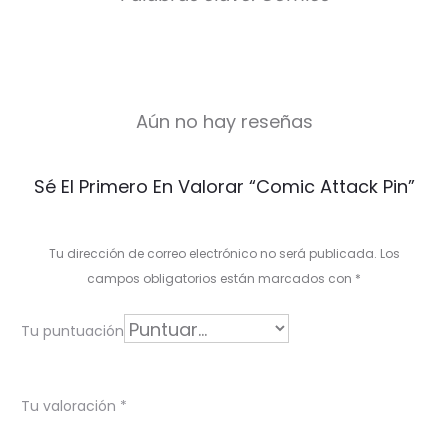
Aún no hay reseñas
V
Sé El Primero En Valorar “Comic Attack Pin”
a
l
Tu dirección de correo electrónico no será publicada.
Los
o
campos obligatorios están marcados con
*
r
Tu puntuación
a
c
Tu valoración
*
i