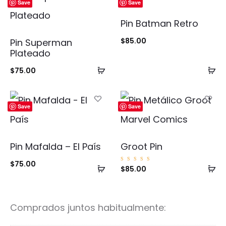
Save
Save
Pin Batman Retro
$
85.00
Pin Superman
Plateado
Añadir
Añ
$
75.00
al
al
carrito
ca
Save
Save
Pin Mafalda – El País
Groot Pin
$
75.00
Añadir
Añ
Valorad
$
85.00
o con
5.00
al
al
de 5
carrito
ca
Comprados juntos habitualmente: