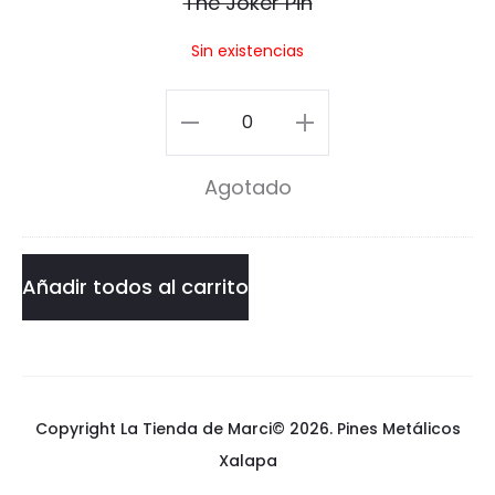
The Joker Pin
c
k
Sin existencias
s
e
r
The
P
Joker
Agotado
i
Pin
n
cantidad
Añadir todos al carrito
Copyright La Tienda de Marci© 2026.
Pines Metálicos
Xalapa