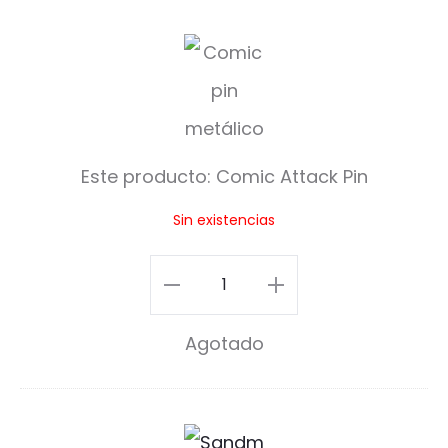
C
o
m
i
Este producto:
Comic Attack Pin
c
Sin existencias
A
t
Comic
t
Attack
Agotado
a
Pin
c
cantidad
k
S