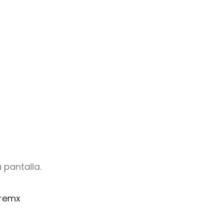
 pantalla.
remx