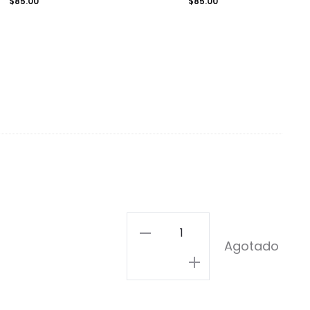
$
85.00
$
85.00
Consejos
Agotado
cantidad