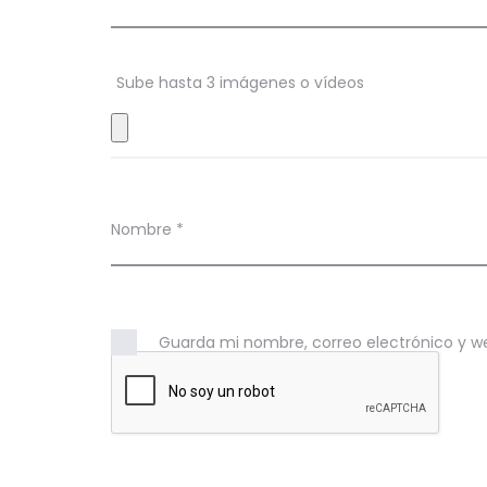
i
o
n
Sube hasta 3 imágenes o vídeos
e
s
Nombre
*
Guarda mi nombre, correo electrónico y w