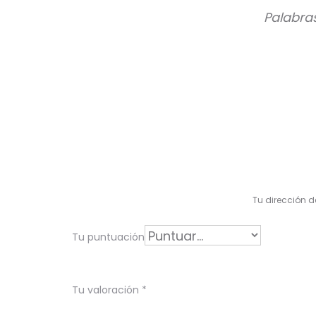
Palabra
V
a
l
Tu dirección d
o
r
Tu puntuación
a
c
Tu valoración
*