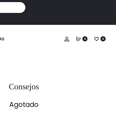
Cuenta
AS
0
0
Consejos
Agotado