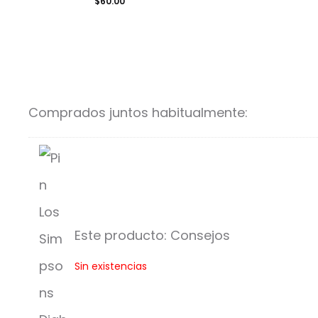
$
60.00
Comprados juntos habitualmente:
Este producto:
Consejos
C
Sin existencias
o