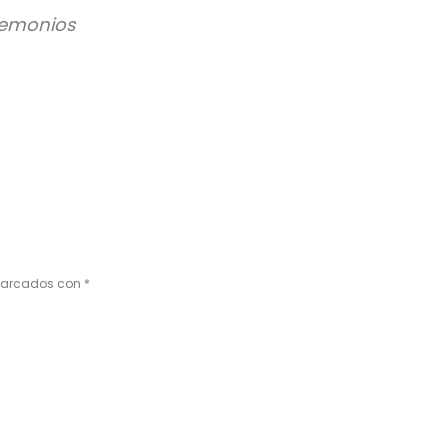
Demonios
 marcados con
*