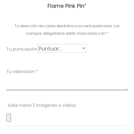
a
Flame Pink Pin”
l
o
Tu dirección de correo electrónico no será publicada.
Los
r
campos obligatorios están marcados con
*
a
Tu puntuación
c
i
Tu valoración
*
o
n
e
s
Sube hasta 3 imágenes o vídeos