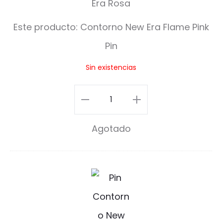
o
Este producto:
Contorno New Era Flame Pink
r
Pin
n
Sin existencias
o
N
Contorno
e
New
Agotado
w
Era
E
Flame
r
Pink
V
a
Pin
i
F
cantidad
r