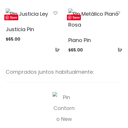
al
al
carrito
ca
Save
Save
Justicia Pin
$
65.00
Piano Pin
Añadir
Añ
$
65.00
al
al
carrito
ca
Comprados juntos habitualmente:
C
o
n
t