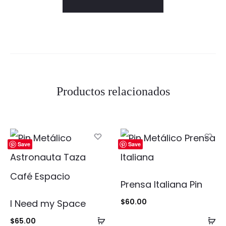
Productos relacionados
Save
Save
Prensa Italiana Pin
$
60.00
I Need my Space
Añadir
Añ
$
65.00