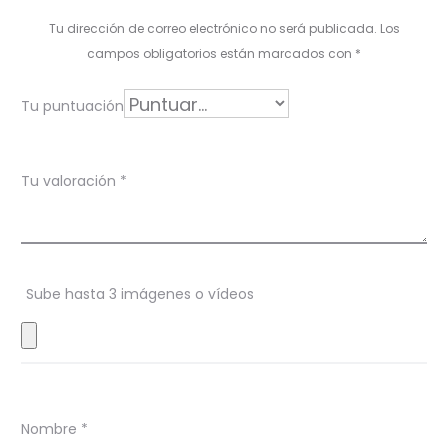
l
Tu dirección de correo electrónico no será publicada.
Los
o
campos obligatorios están marcados con
*
r
Tu puntuación
a
c
Tu valoración
*
i
o
n
Sube hasta 3 imágenes o vídeos
e
s
Nombre
*