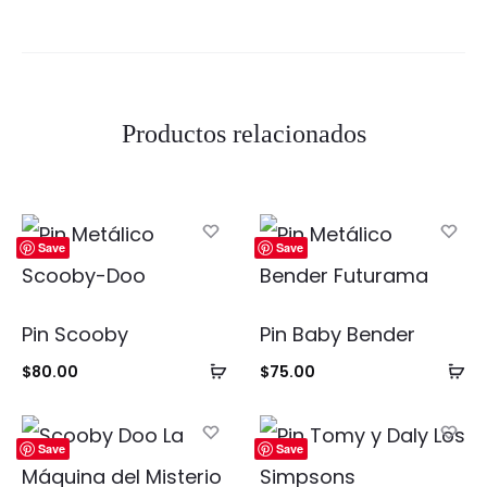
Productos relacionados
Save
Save
Pin Scooby
Pin Baby Bender
Añadir
Añ
$
80.00
$
75.00
al
al
carrito
ca
Save
Save