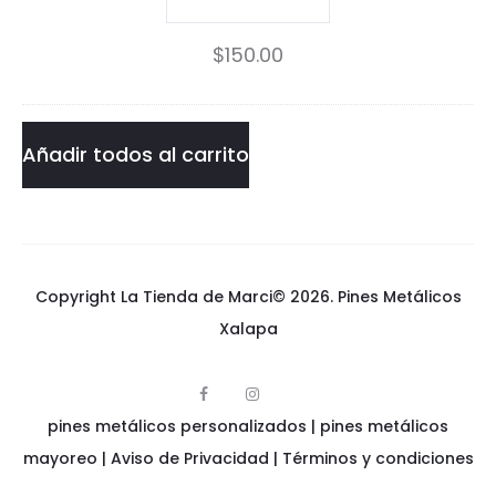
P
y
$
150.00
i
Daly
n
Pin
cantidad
Añadir todos al carrito
Copyright La Tienda de Marci© 2026.
Pines Metálicos
Xalapa
F
I
p
a
n
pines metálicos personalizados
i
|
pines metálicos
c
s
n
e
t
e
mayoreo
|
Aviso de Privacidad
|
Términos y condiciones
b
a
s
o
g
m
o
r