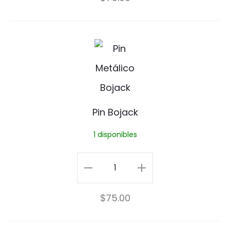
n
o
P
l
i
d
n
P
B
i
Pin Bojack
o
n
1 disponibles
j
a
Pin
c
Bojack
$
75.00
k
cantidad