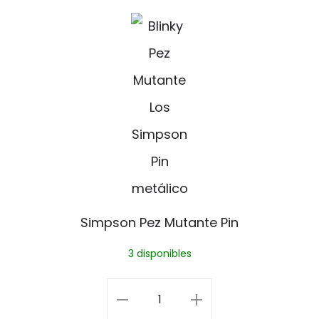
S
i
m
p
s
o
n
P
Simpson Pez Mutante Pin
e
3 disponibles
z
M
Simpson
u