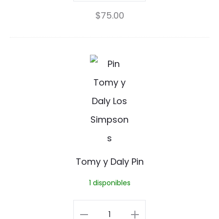
Pez
$
75.00
t
Mutante
a
Pin
n
cantidad
T
t
o
e
m
P
y
i
y
n
D
Tomy y Daly Pin
a
1 disponibles
l
y
Tomy