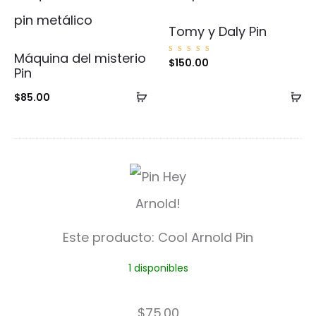
Tomy y Daly Pin
Máquina del misterio
Valorad
$
150.00
o con
Pin
5.00
de 5
Añadir
Añ
$
85.00
al
al
carrito
ca
C
o
o
Este producto:
Cool Arnold Pin
l
1 disponibles
A
r
$
75.00